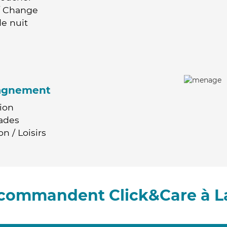
 / Change
e nuit
agnement
ion
ades
n / Loisirs
recommandent Click&Care à L