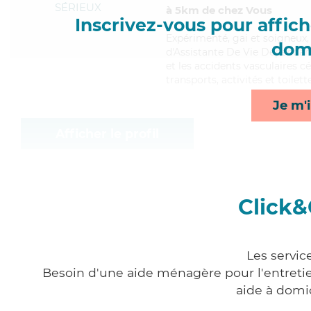
SÉRIEUX
à 5km de chez Vous
Inscrivez-vous pour affiche
Expérimenté
, gai et soigneux
domi
d'Assistante De Vie Dépendanc
et les accidents vasculaires c
transports, activités et toilett
Je m'i
Afficher le profil
Click&
Les servic
Besoin d'une aide ménagère pour l'entretien
aide à domi