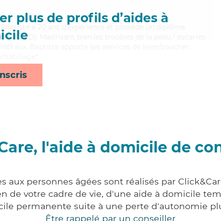
r plus de profils d’aides à
, Baptiste a 20 ans d'expérience et possède un diplôme
cile
e (ADVD). Maitrisant bien les troubles de la peau / escarres
érébraux, Baptiste apporte ses services de lever/coucher,
e/habillage*
nscris
Care, l'aide à domicile de co
es aux personnes âgées sont réalisés par Click&Car
 de votre cadre de vie, d'une aide à domicile tem
cile permanente suite à une perte d'autonomie pl
Être rappelé par un conseiller