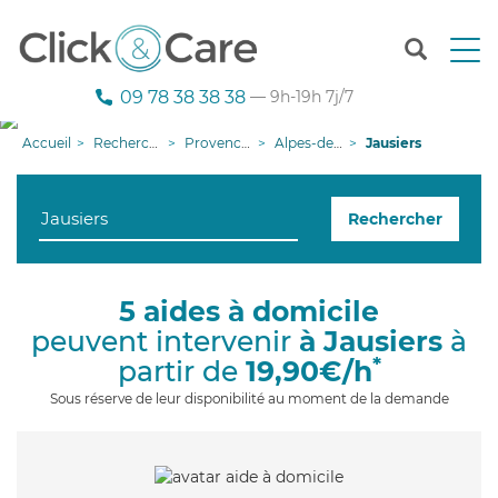
T
o
g
09 78 38 38 38
— 9h-19h 7j/7
g
l
Accueil
Recherche aide à domicile
Provence-Alpes-Côte d'Azur
Alpes-de-Haute-Provence
Jausiers
e
n
a
Rechercher
v
i
g
a
5 aides à domicile
t
peuvent intervenir
à Jausiers
à
i
o
*
partir de
19,90€/h
n
Sous réserve de leur disponibilité au moment de la demande