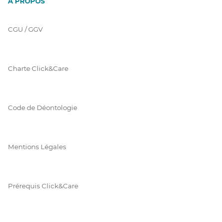
À PROPOS
CGU / GGV
Charte Click&Care
Code de Déontologie
Mentions Légales
Prérequis Click&Care