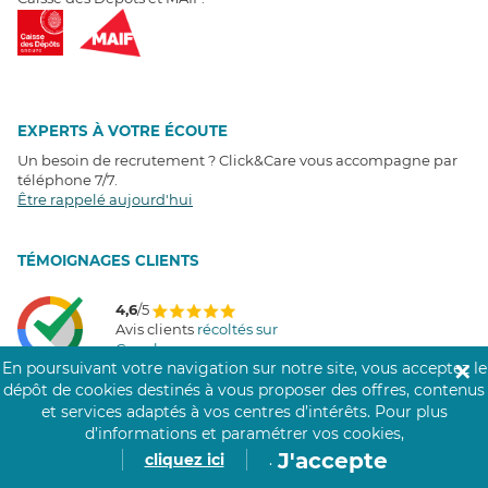
EXPERTS À VOTRE ÉCOUTE
Un besoin de recrutement ? Click&Care vous accompagne par
téléphone 7/7
.
Être rappelé aujourd'hui
T
É
MOIGNAGES CLIENTS
4,6
/5
Avis clients
récoltés sur
Google
En poursuivant votre navigation sur notre site, vous acceptez le
✕
dépôt de cookies destinés à vous proposer des offres, contenus
et services adaptés à vos centres d’intérêts.
Pour plus
d’informations et paramétrer vos cookies,
COMMUNAUTÉ CLICK&CARE
J'accepte
cliquez ici
.