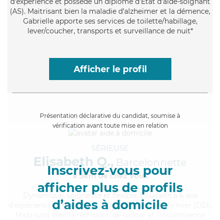
d'expérience et possède un diplôme d'Etat d'aide-soignant
(AS). Maitrisant bien la maladie d'alzheimer et la démence,
Gabrielle apporte ses services de toilette/habillage,
lever/coucher, transports et surveillance de nuit*
Afficher le profil
Présentation déclarative du candidat, soumise à
vérification avant toute mise en relation
SÉRIEUSE
Elisabeth Q.,
Barcelonnette
Inscrivez-vous pour
à 5km de chez Vous
afficher plus de profils
Dynamique
, soigneuse et flexible, Elisabeth a 6 ans
d’aides à domicile
d'expérience et possède un diplôme d'Etat d'infirmier (DEI).
Maitrisant bien la rémission de cancer et l'incontinence