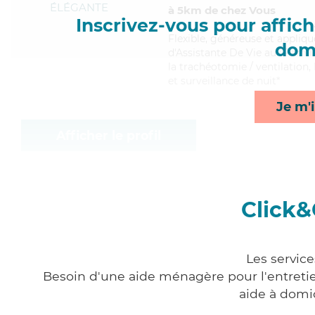
ÉLÉGANTE
à 5km de chez Vous
Inscrivez-vous pour affiche
Flexible
, généreuse et appliq
domi
d'Assistante De Vie aux Famill
la trachéotomie / ventilation,
et surveillance de nuit*
Je m'i
Afficher le profil
Click&
Les service
Besoin d'une aide ménagère pour l'entretien
aide à domi