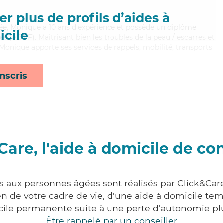
r plus de profils d’aides à
uée, Monique a 10 ans d'expérience et possède un diplôme
cile
es (ADVF). Maitrisant bien les troubles de la peau / escarres et
 Monique apporte ses services de rappels, mobilité, transports
nscris
Care, l'aide à domicile de co
s aux personnes âgées sont réalisés par Click&Care
 de votre cadre de vie, d'une aide à domicile tem
cile permanente suite à une perte d'autonomie pl
Être rappelé par un conseiller