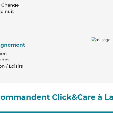
 / Change
e nuit
agnement
ion
ades
n / Loisirs
ecommandent Click&Care à La