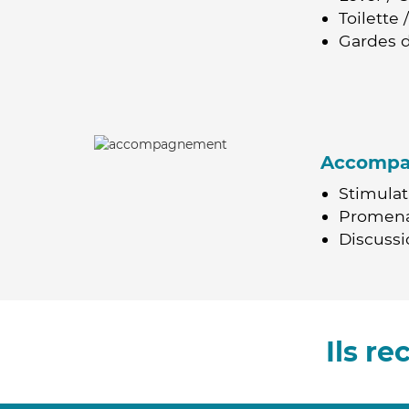
Toilette
Gardes d
Accomp
Stimulat
Promen
Discussio
Ils r