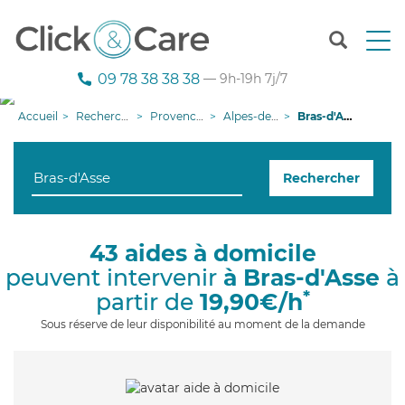
T
o
g
09 78 38 38 38
— 9h-19h 7j/7
g
l
Accueil
Recherche aide à domicile
Provence-Alpes-Côte d'Azur
Alpes-de-Haute-Provence
Bras-d'Asse
e
n
a
Rechercher
v
i
g
a
43 aides à domicile
t
peuvent intervenir
à Bras-d'Asse
à
i
o
*
partir de
19,90€/h
n
Sous réserve de leur disponibilité au moment de la demande