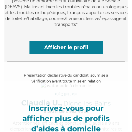
possède un diplôme d'État d'Auxiliaire de Vie Sociale
(DEAVS). Maitrisant bien les troubles rénaux ou urologiques
et les troubles orthopédiques, François apporte ses services
de toilette/habillage, courses/livraison, lessive/repassage et
transports*
Afficher le profil
Présentation déclarative du candidat, soumise à
vérification avant toute mise en relation
SÉRIEUSE
Claudia U.,
Digne-les-Bains
Inscrivez-vous pour
à 5km de chez Vous
afficher plus de profils
Attentionnée
, efficace et ponctuelle, Claudia a 9 ans
d’aides à domicile
d'expérience et possède un BEP Carrières Sanitaires et