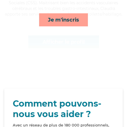
Sociales (CSS). Maitrisant bien les accidents vasculaires
cérébraux et les troubles gastro-intestinaux, Claudia
apporte ses services de courses/livraison, toilette/habillage,
Je m'inscris
rappels et activités*
Afficher le profil
Comment pouvons-
nous vous aider ?
Avec un réseau de plus de 180 000 professionnels,