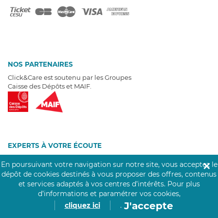
NOS PARTENAIRES
Click&Care est soutenu par les Groupes
Caisse des Dépôts et MAIF.
EXPERTS À VOTRE ÉCOUTE
Un besoin de recrutement ? Click&Care vous accompagne par
En poursuivant votre navigation sur notre site, vous acceptez le
✕
téléphone 7/7
.
dépôt de cookies destinés à vous proposer des offres, contenus
Être rappelé aujourd'hui
et services adaptés à vos centres d’intérêts.
Pour plus
d’informations et paramétrer vos cookies,
T
É
MOIGNAGES CLIENTS
J'accepte
cliquez ici
.