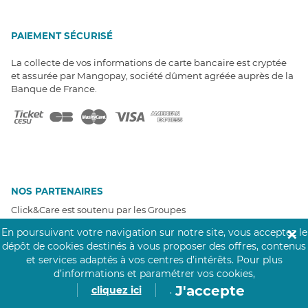
PAIEMENT SÉCURISÉ
La collecte de vos informations de carte bancaire est cryptée
et assurée par Mangopay, société dûment agréée auprès de la
Banque de France.
NOS PARTENAIRES
Click&Care est soutenu par les Groupes
Caisse des Dépôts et MAIF.
En poursuivant votre navigation sur notre site, vous acceptez le
✕
dépôt de cookies destinés à vous proposer des offres, contenus
et services adaptés à vos centres d’intérêts.
Pour plus
d’informations et paramétrer vos cookies,
J'accepte
cliquez ici
.
EXPERTS À VOTRE ÉCOUTE