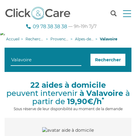
T
o
g
09 78 38 38 38
— 9h-19h 7j/7
g
l
Accueil
Recherche aide à domicile
Provence-Alpes-Côte d'Azur
Alpes-de-Haute-Provence
Valavoire
e
n
a
Rechercher
v
i
g
a
22 aides à domicile
t
peuvent intervenir
à Valavoire
à
i
o
*
partir de
19,90€/h
n
Sous réserve de leur disponibilité au moment de la demande