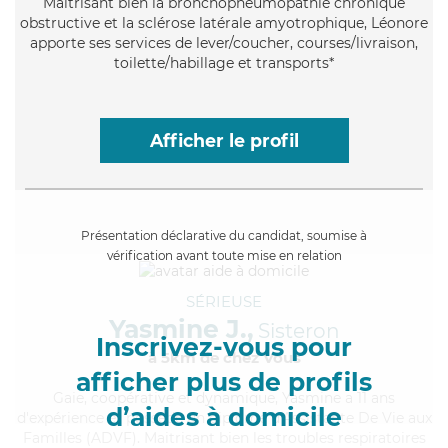
Maitrisant bien la bronchopneumopathie chronique
obstructive et la sclérose latérale amyotrophique, Léonore
apporte ses services de lever/coucher, courses/livraison,
toilette/habillage et transports*
Afficher le profil
Présentation déclarative du candidat, soumise à
vérification avant toute mise en relation
SÉRIEUSE
Yasmine J.,
Sisteron
Inscrivez-vous pour
à 5km de chez Vous
afficher plus de profils
Gaie
, coopérative et dynamique, Yasmine a 11 ans
d’aides à domicile
d'expérience et possède un diplôme d'Assistante De Vie aux
Familles (ADVF). Maitrisant bien les troubles respiratoires