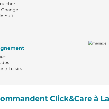
Coucher
 / Change
e nuit
agnement
ion
ades
n / Loisirs
ecommandent Click&Care à La