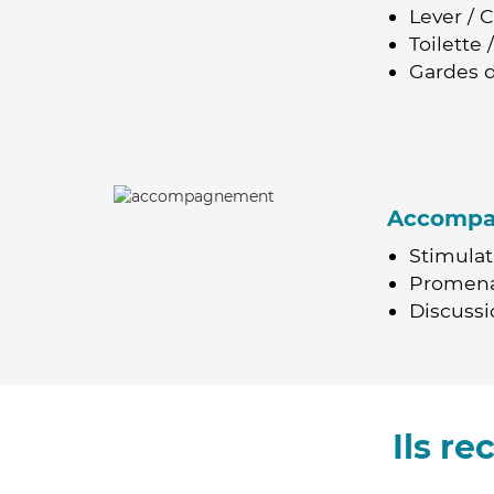
Lever / 
Toilette
Gardes d
Accomp
Stimulat
Promen
Discussio
Ils r