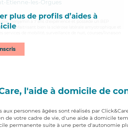
nt-Étienne-les-Orgues
r plus de profils d’aides à
exible, Benjamin a 7 ans d'expérience et possède un BEP
cile
es (CSS). Maitrisant bien la sclérose latérale amyotrophique et
s services de mobilité, surveillance de nuit, courses/livraison
nscris
Care, l'aide à domicile de co
s aux personnes âgées sont réalisés par Click&Care
 de votre cadre de vie, d'une aide à domicile tem
cile permanente suite à une perte d'autonomie pl