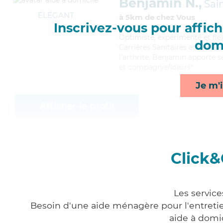
Benjamin N.,
Sai
ÉLÉGANT
à 5km de chez Vous
Inscrivez-vous pour affiche
Optimiste
, expérimenté et fl
domi
Carrières Sanitaires et Social
l'arthrite, Benjamin apporte se
et compagnie/loisirs*
Je m'i
Afficher le profil
Click&
Les service
Besoin d'une aide ménagère pour l'entretien
aide à domi