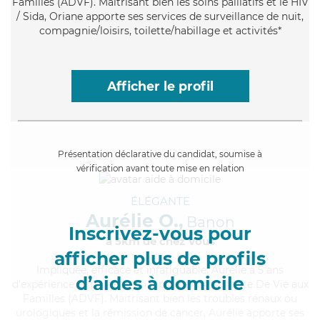
Familles (ADVF). Maitrisant bien les soins palliatifs et le HIV
/ Sida, Oriane apporte ses services de surveillance de nuit,
compagnie/loisirs, toilette/habillage et activités*
Afficher le profil
Présentation déclarative du candidat, soumise à
vérification avant toute mise en relation
ÉLÉGANTE
Aurélie O.,
Banon
Inscrivez-vous pour
à 5km de chez Vous
afficher plus de profils
Impliquée
, efficace et infatiguable, Aurélie a 5 ans
d’aides à domicile
d'expérience et possède un diplôme d'Assistante De Vie aux
Familles (ADVF). Maitrisant bien les troubles rénaux ou
urologiques et la rémission de cancer, Aurélie apporte ses