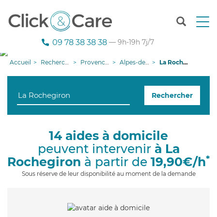
T
o
g
09 78 38 38 38
— 9h-19h 7j/7
g
l
Accueil
Recherche aide à domicile
Provence-Alpes-Côte d'Azur
Alpes-de-Haute-Provence
La Rochegiron
e
n
a
Rechercher
v
i
g
a
14 aides à domicile
t
peuvent intervenir
à La
i
o
*
Rochegiron
à partir de
19,90€/h
n
Sous réserve de leur disponibilité au moment de la demande