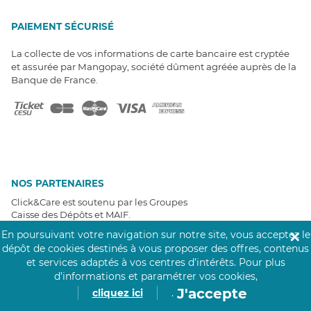
PAIEMENT SÉCURISÉ
La collecte de vos informations de carte bancaire est cryptée
et assurée par Mangopay, société dûment agréée auprès de la
Banque de France.
NOS PARTENAIRES
Click&Care est soutenu par les Groupes
Caisse des Dépôts et MAIF.
En poursuivant votre navigation sur notre site, vous acceptez le
✕
dépôt de cookies destinés à vous proposer des offres, contenus
et services adaptés à vos centres d’intérêts.
Pour plus
d’informations et paramétrer vos cookies,
J'accepte
cliquez ici
.
EXPERTS À VOTRE ÉCOUTE