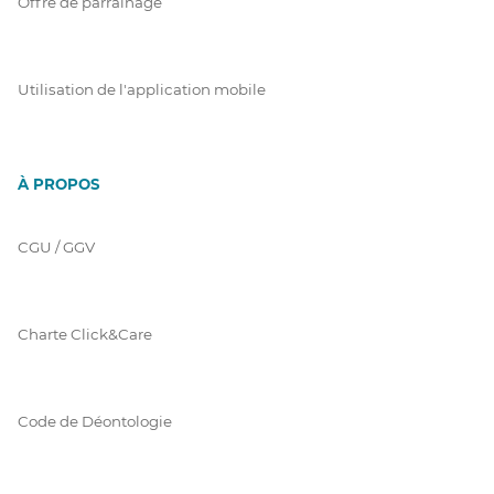
Offre de parrainage
Utilisation de l'application mobile
À PROPOS
CGU / GGV
Charte Click&Care
Code de Déontologie