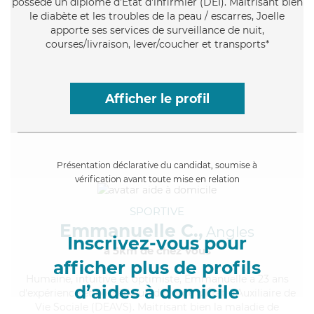
possède un diplôme d'Etat d'infirmier (DEI). Maitrisant bien
le diabète et les troubles de la peau / escarres, Joelle
apporte ses services de surveillance de nuit,
courses/livraison, lever/coucher et transports*
Afficher le profil
Présentation déclarative du candidat, soumise à
vérification avant toute mise en relation
SPORTIVE
Emmanuelle C.,
Angles
Inscrivez-vous pour
à 5km de chez Vous
afficher plus de profils
Humaine
, intuitive et optimiste, Emmanuelle a 23 ans
d’aides à domicile
d'expérience et possède un diplôme d'État d'Auxiliaire de
Vie Sociale (DEAVS). Maitrisant bien la maladie de