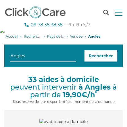
T
o
g
09 78 38 38 38
— 9h-19h 7j/7
g
l
Accueil
Recherche aide à domicile
Pays de la Loire
Vendée
Angles
e
n
a
Rechercher
v
i
g
a
33 aides à domicile
t
peuvent intervenir
à Angles
à
i
o
*
partir de
19,90€/h
n
Sous réserve de leur disponibilité au moment de la demande