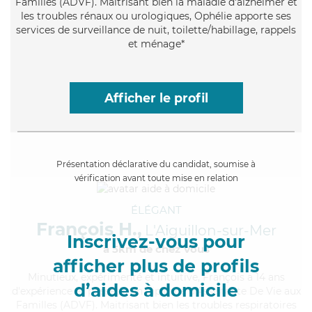
Familles (ADVF). Maitrisant bien la maladie d'alzheimer et
les troubles rénaux ou urologiques, Ophélie apporte ses
services de surveillance de nuit, toilette/habillage, rappels
et ménage*
Afficher le profil
Présentation déclarative du candidat, soumise à
vérification avant toute mise en relation
ÉLÉGANT
François H.,
L'Aiguillon-sur-Mer
Inscrivez-vous pour
à 5km de chez Vous
afficher plus de profils
Minutieux
, expérimenté et intuitive, François a 14 ans
d’aides à domicile
d'expérience et possède un diplôme d'Assistante De Vie aux
Familles (ADVF). Maitrisant bien les troubles respiratoires