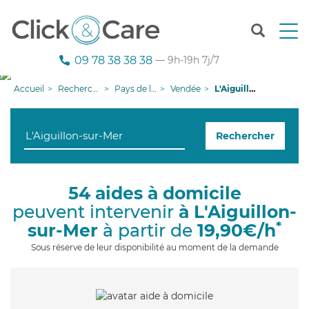
T
o
g
09 78 38 38 38
— 9h-19h 7j/7
g
l
Accueil
Recherche aide à domicile
Pays de la Loire
Vendée
L'Aiguillon-sur-Mer
e
n
a
Rechercher
v
i
g
a
54 aides à domicile
t
peuvent intervenir
à L'Aiguillon-
i
o
*
sur-Mer
à partir de
19,90€/h
n
Sous réserve de leur disponibilité au moment de la demande