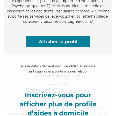
d'expérience et possède un diplôme d'Aide Médico-
Psychologique (AMP). Maitrisant bien la maladie de
parkinson et les accidents vasculaires cérébraux, Corinne
apporte ses services de lever/coucher, toilette/habillage,
courses/livraison et compagnie/loisirs*
Afficher le profil
Présentation déclarative du candidat, soumise à
vérification avant toute mise en relation
ÉLÉGANT
Samuel C.,
Pouzauges
Inscrivez-vous pour
à 5km de chez Vous
afficher plus de profils
Enthousiaste
, impliqué et dévoué, Samuel a 5 ans
d’aides à domicile
d'expérience et possède un diplôme d'Assistante De Vie