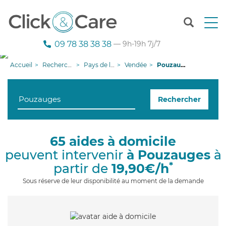
T
o
g
09 78 38 38 38
— 9h-19h 7j/7
g
l
Accueil
Recherche aide à domicile
Pays de la Loire
Vendée
Pouzauges
e
n
a
Rechercher
v
i
g
a
65 aides à domicile
t
peuvent intervenir
à Pouzauges
à
i
o
*
partir de
19,90€/h
n
Sous réserve de leur disponibilité au moment de la demande