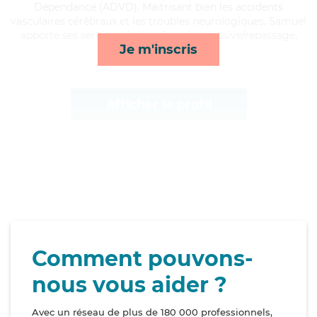
Dépendance (ADVD). Maitrisant bien les accidents
vasculaires cérébraux et les troubles neurologiques, Samuel
apporte ses services de lever/coucher, lessive/repassage,
Je m'inscris
activités et rappels*
Afficher le profil
Comment pouvons-
nous vous aider ?
Avec un réseau de plus de 180 000 professionnels,