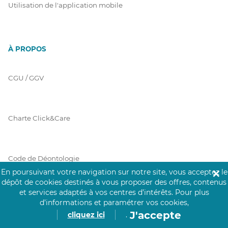
Utilisation de l'application mobile
À PROPOS
CGU / GGV
Charte Click&Care
Code de Déontologie
En poursuivant votre navigation sur notre site, vous acceptez le
✕
dépôt de cookies destinés à vous proposer des offres, contenus
et services adaptés à vos centres d’intérêts.
Pour plus
Mentions Légales
d’informations et paramétrer vos cookies,
J'accepte
cliquez ici
.