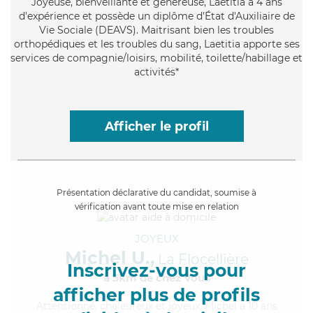
Joyeuse
, bienveillante et généreuse, Laetitia a 4 ans
d'expérience et possède un diplôme d'État d'Auxiliaire de
Vie Sociale (DEAVS). Maitrisant bien les troubles
orthopédiques et les troubles du sang, Laetitia apporte ses
services de compagnie/loisirs, mobilité, toilette/habillage et
activités*
Afficher le profil
Présentation déclarative du candidat, soumise à
vérification avant toute mise en relation
JOYEUX
Michel U.,
La Flocellière
Inscrivez-vous pour
à 5km de chez Vous
afficher plus de profils
Attentionné
, chaleureux et joyeux, Michel a 10 ans