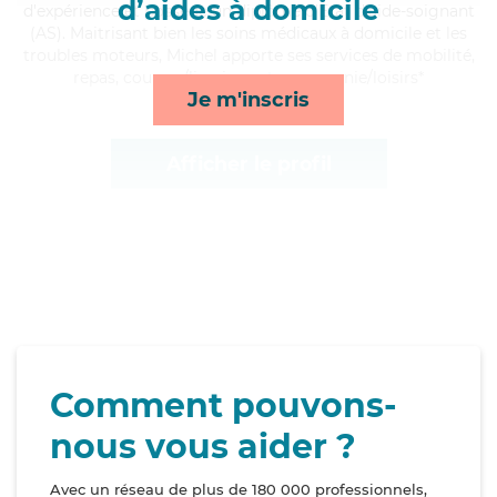
d’aides à domicile
d'expérience et possède un diplôme d'Etat d'aide-soignant
(AS). Maitrisant bien les soins médicaux à domicile et les
troubles moteurs, Michel apporte ses services de mobilité,
repas, courses/livraison et compagnie/loisirs*
Je m'inscris
Afficher le profil
Comment pouvons-
nous vous aider ?
Avec un réseau de plus de 180 000 professionnels,