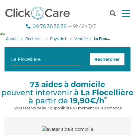
T
o
g
09 78 38 38 38
— 9h-19h 7j/7
g
l
Accueil
Recherche aide à domicile
Pays de la Loire
Vendée
La Flocellière
e
n
a
Rechercher
v
i
g
a
73 aides à domicile
t
peuvent intervenir
à La Flocellière
i
o
*
à partir de
19,90€/h
n
Sous réserve de leur disponibilité au moment de la demande