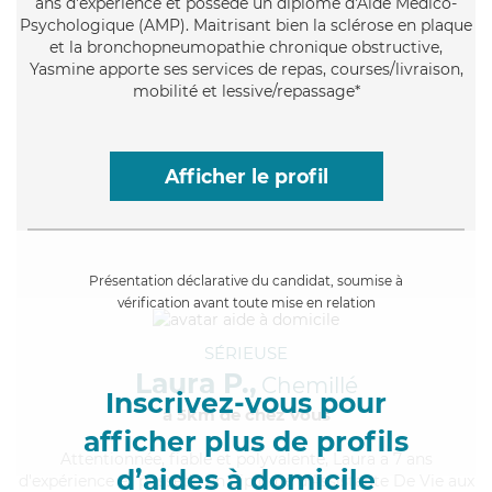
ans d'expérience et possède un diplôme d'Aide Médico-
Psychologique (AMP). Maitrisant bien la sclérose en plaque
et la bronchopneumopathie chronique obstructive,
Yasmine apporte ses services de repas, courses/livraison,
mobilité et lessive/repassage*
Afficher le profil
Présentation déclarative du candidat, soumise à
vérification avant toute mise en relation
SÉRIEUSE
Laura P.,
Chemillé
Inscrivez-vous pour
à 5km de chez Vous
afficher plus de profils
Attentionnée
, fiable et polyvalente, Laura a 7 ans
d’aides à domicile
d'expérience et possède un diplôme d'Assistante De Vie aux