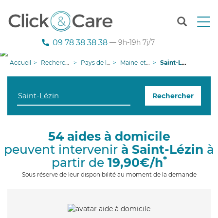
T
o
g
09 78 38 38 38
— 9h-19h 7j/7
g
l
Accueil
Recherche aide à domicile
Pays de la Loire
Maine-et-Loire
Saint-Lézin
e
n
a
Rechercher
v
i
g
a
54 aides à domicile
t
peuvent intervenir
à Saint-Lézin
à
i
o
*
partir de
19,90€/h
n
Sous réserve de leur disponibilité au moment de la demande