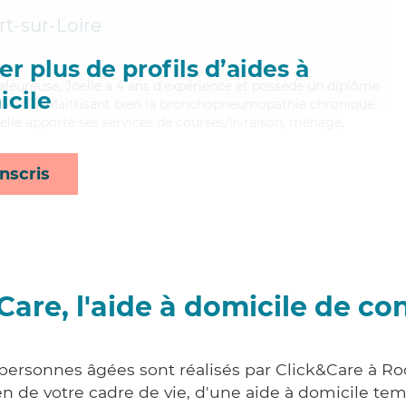
t-sur-Loire
r plus de profils d’aides à
chaleureuse, Joelle a 4 ans d'expérience et possède un diplôme
cile
 (AMP). Maitrisant bien la bronchopneumopathie chronique
Joelle apporte ses services de courses/livraison, ménage,
nscris
Care, l'aide à domicile de co
 personnes âgées sont réalisés par Click&Care à Roc
 de votre cadre de vie, d'une aide à domicile tem