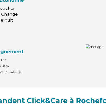
'autonomie
Coucher
 / Change
e nuit
agnement
ion
ades
n / Loisirs
ndent Click&Care à Rochefo