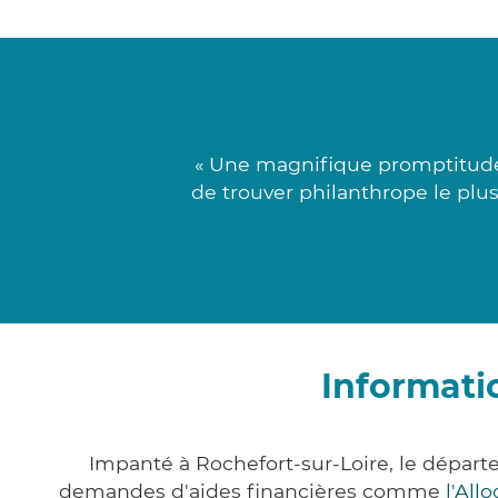
« Une magnifique promptitude 
de trouver philanthrope le plus
Informati
Impanté à Rochefort-sur-Loire, le dépar
demandes d'aides financières comme
l'All