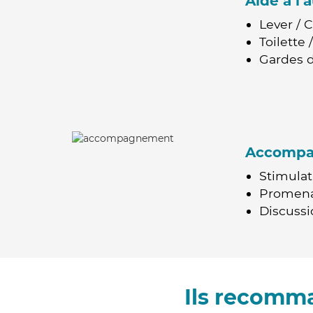
Aide à l
Lever / 
Toilette
Gardes d
Accomp
Stimulat
Promen
Discussio
Ils recomma