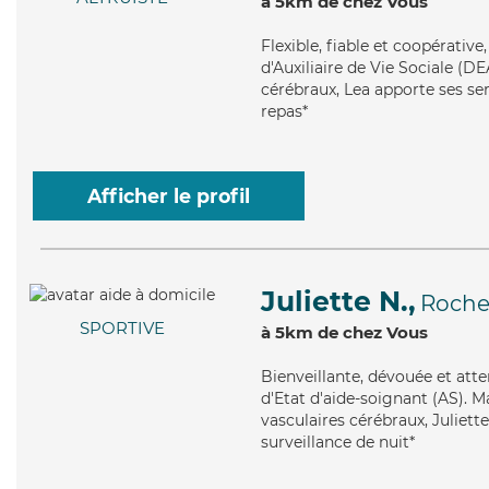
à 5km de chez Vous
Flexible
, fiable et coopérativ
d'Auxiliaire de Vie Sociale (DE
cérébraux, Lea apporte ses serv
repas*
Afficher le profil
Juliette N.,
Rochef
SPORTIVE
à 5km de chez Vous
Bienveillante
, dévouée et att
d'Etat d'aide-soignant (AS). Ma
vasculaires cérébraux, Juliett
surveillance de nuit*