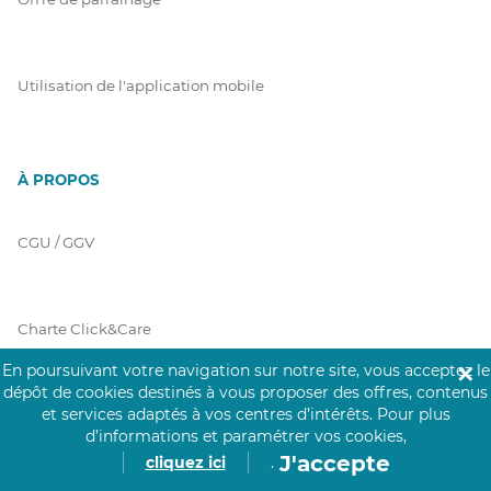
Utilisation de l'application mobile
À PROPOS
CGU / GGV
Charte Click&Care
En poursuivant votre navigation sur notre site, vous acceptez le
✕
dépôt de cookies destinés à vous proposer des offres, contenus
et services adaptés à vos centres d’intérêts.
Pour plus
Code de Déontologie
d’informations et paramétrer vos cookies,
J'accepte
cliquez ici
.