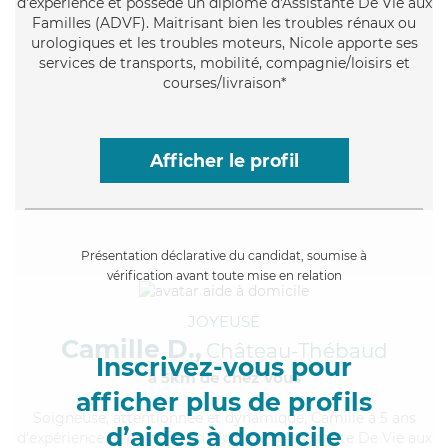
d'expérience et possède un diplôme d'Assistante De Vie aux
Familles (ADVF). Maitrisant bien les troubles rénaux ou
urologiques et les troubles moteurs, Nicole apporte ses
services de transports, mobilité, compagnie/loisirs et
courses/livraison*
Afficher le profil
Présentation déclarative du candidat, soumise à
vérification avant toute mise en relation
JOYEUSE
Camille D.,
Château-Thébaud
Inscrivez-vous pour
à 5km de chez Vous
afficher plus de profils
Soigneuse
, attentionnée et dynamique, Camille a 5 ans
d’aides à domicile
d'expérience et possède un diplôme d'Assistante De Vie aux