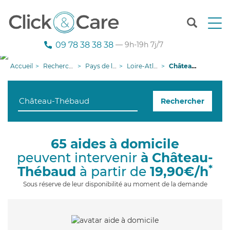
T
o
g
09 78 38 38 38
— 9h-19h 7j/7
g
l
Accueil
Recherche aide à domicile
Pays de la Loire
Loire-Atlantique
Château-Thébaud
e
n
a
Rechercher
v
i
g
a
65 aides à domicile
t
peuvent intervenir
à Château-
i
o
*
Thébaud
à partir de
19,90€/h
n
Sous réserve de leur disponibilité au moment de la demande