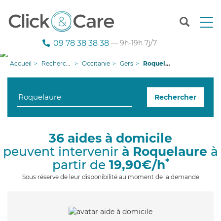
T
o
g
09 78 38 38 38
— 9h-19h 7j/7
g
l
Accueil
Recherche aide à domicile
Occitanie
Gers
Roquelaure
e
n
a
Rechercher
v
i
g
a
36 aides à domicile
t
peuvent intervenir
à Roquelaure
à
i
o
*
partir de
19,90€/h
n
Sous réserve de leur disponibilité au moment de la demande