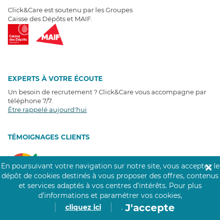
Click&Care est soutenu par les Groupes
Caisse des Dépôts et MAIF.
EXPERTS À VOTRE ÉCOUTE
Un besoin de recrutement ? Click&Care vous accompagne par
téléphone 7/7
.
Être rappelé aujourd'hui
T
É
MOIGNAGES CLIENTS
4,6
/5
En poursuivant votre navigation sur notre site, vous acceptez le
✕
Avis clients
récoltés sur
dépôt de cookies destinés à vous proposer des offres, contenus
Google
et services adaptés à vos centres d’intérêts.
Pour plus
d’informations et paramétrer vos cookies,
J'accepte
cliquez ici
.
COMMUNAUTÉ CLICK&CARE