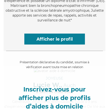
d'expérience et possède un diplôme d'Etat d'infirmier (DEI).
Maitrisant bien la bronchopneumopathie chronique
obstructive et la sclérose latérale amyotrophique, Juliette
apporte ses services de repas, rappels, activités et
surveillance de nuit*
Afficher le profil
Présentation déclarative du candidat, soumise à
vérification avant toute mise en relation
JOYEUSE
Lucie W.,
Auch
Inscrivez-vous pour
à 5km de chez Vous
afficher plus de profils
Généreuse
, intuitive et enthousiaste, Lucie a 9 ans
d’aides à domicile
d'expérience et possède un diplôme d'Assistante De Vie aux