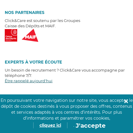
NOS PARTENAIRES
Click&Care est soutenu par les Groupes
Caisse des Dépôts et MAIF.
EXPERTS À VOTRE ÉCOUTE
Un besoin de recrutement ? Click&Care vous accompagne par
téléphone 7/7
.
Être rappelé aujourd'hui
T
É
MOIGNAGES CLIENTS
En poursuivant votre navigation sur notre site, vous acceptez le
✕
dépôt de cookies destinés à vous proposer des offres, contenus
4,6
/5
et services adaptés à vos centres d’intérêts.
Pour plus
Avis clients
récoltés sur
d’informations et paramétrer vos cookies,
Google
J'accepte
cliquez ici
.