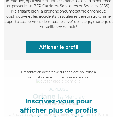
Impliquée
, optimiste et fiable, Oriane a 6 ans d'expérience
et possède un BEP Carrières Sanitaires et Sociales (CSS).
Maitrisant bien la bronchopneumopathie chronique
obstructive et les accidents vasculaires cérébraux, Oriane
apporte ses services de repas, lessive/repassage, ménage et
surveillance de nuit*
Afficher le profil
Présentation déclarative du candidat, soumise à
vérification avant toute mise en relation
JOYEUSE
Oriane I.,
Marciac
Inscrivez-vous pour
à 5km de chez Vous
afficher plus de profils
Enthousiaste
, optimiste et chaleureuse, Oriane a 10 ans