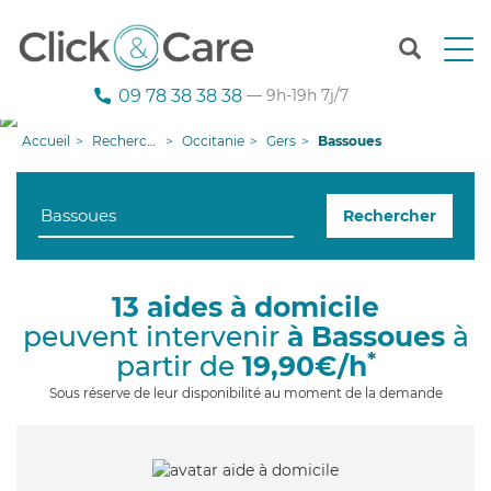
T
o
g
09 78 38 38 38
— 9h-19h 7j/7
g
l
Accueil
Recherche aide à domicile
Occitanie
Gers
Bassoues
e
n
a
Rechercher
v
i
g
a
13 aides à domicile
t
peuvent intervenir
à Bassoues
à
i
o
*
partir de
19,90€/h
n
Sous réserve de leur disponibilité au moment de la demande