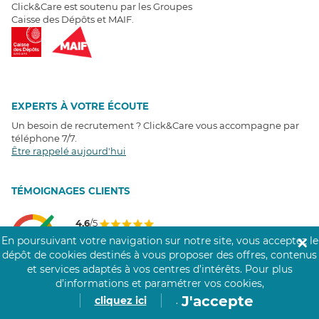
Click&Care est soutenu par les Groupes
Caisse des Dépôts et MAIF.
EXPERTS À VOTRE ÉCOUTE
Un besoin de recrutement ? Click&Care vous accompagne par
téléphone 7/7
.
Être rappelé aujourd'hui
T
É
MOIGNAGES CLIENTS
4,6
/5
Avis clients
récoltés sur
En poursuivant votre navigation sur notre site, vous acceptez le
✕
Google
dépôt de cookies destinés à vous proposer des offres, contenus
et services adaptés à vos centres d’intérêts.
Pour plus
d’informations et paramétrer vos cookies,
J'accepte
cliquez ici
.
COMMUNAUTÉ CLICK&CARE