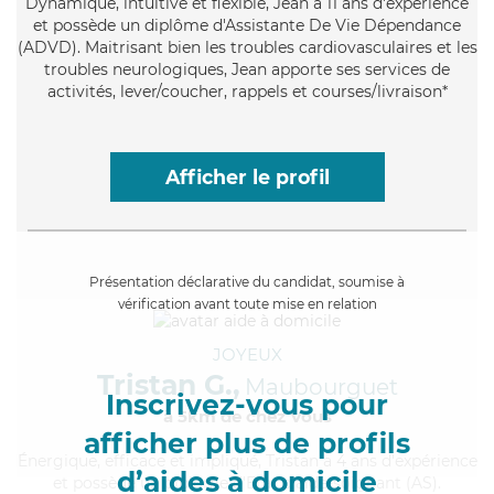
Dynamique
, intuitive et flexible, Jean a 11 ans d'expérience
et possède un diplôme d'Assistante De Vie Dépendance
(ADVD). Maitrisant bien les troubles cardiovasculaires et les
troubles neurologiques, Jean apporte ses services de
activités, lever/coucher, rappels et courses/livraison*
Afficher le profil
Présentation déclarative du candidat, soumise à
vérification avant toute mise en relation
JOYEUX
Tristan G.,
Maubourguet
Inscrivez-vous pour
à 5km de chez Vous
afficher plus de profils
Énergique
, efficace et impliqué, Tristan a 4 ans d'expérience
d’aides à domicile
et possède un diplôme d'Etat d'aide-soignant (AS).