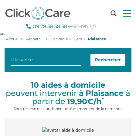
T
o
g
09 78 38 38 38
— 9h-19h 7j/7
g
l
Accueil
Recherche aide à domicile
Occitanie
Gers
Plaisance
e
n
a
Rechercher
v
i
g
a
10 aides à domicile
t
peuvent intervenir
à Plaisance
à
i
o
*
partir de
19,90€/h
n
Sous réserve de leur disponibilité au moment de la demande