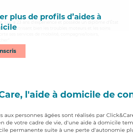
r plus de profils d’aides à
ant, Luc a 23 ans d'expérience et possède un diplôme d'État
cile
EAVS). Maitrisant bien les troubles moteurs et les soins
rte ses services de mobilité, compagnie/loisirs,
cher*
nscris
Care, l'aide à domicile de co
es aux personnes âgées sont réalisés par Click&Care
 de votre cadre de vie, d'une aide à domicile tem
cile permanente suite à une perte d'autonomie pl