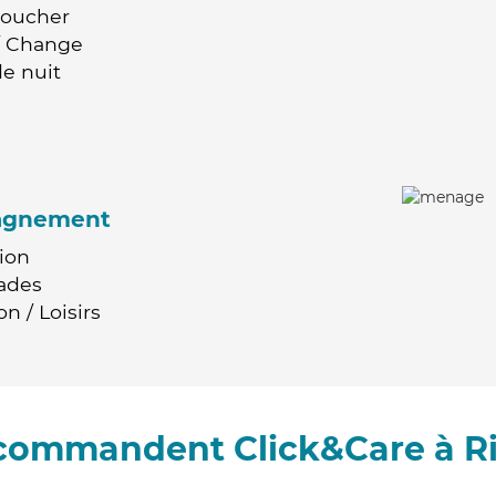
Coucher
 / Change
e nuit
agnement
ion
ades
n / Loisirs
ecommandent Click&Care à R