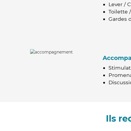
Lever / 
Toilette
Gardes d
Accomp
Stimulat
Promen
Discussio
Ils r