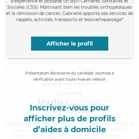
d'expérience et possède un BEP Carrières Sanitaires et
Sociales (CSS). Maitrisant bien les troubles orthopédiques
et la rémission de cancer, Gabrielle apporte ses services de
rappels, activités, transports et lessive/repassage*
Afficher le profil
Présentation déclarative du candidat, soumise à
vérification avant toute mise en relation
ALTRUISTE
Maylis L.,
Lombez
Inscrivez-vous pour
à 5km de chez Vous
afficher plus de profils
Intuitive
, gaie et chaleureuse, Maylis a 4 ans d'expérience et
d’aides à domicile
possède un diplôme d'Assistante De Vie Dépendance
(ADVD). Maitrisant bien l'incontinence urinaire et la