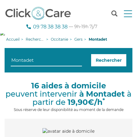
T
o
g
09 78 38 38 38
— 9h-19h 7j/7
g
l
Accueil
Recherche aide à domicile
Occitanie
Gers
Montadet
e
n
a
Rechercher
v
i
g
a
16 aides à domicile
t
peuvent intervenir
à Montadet
à
i
o
*
partir de
19,90€/h
n
Sous réserve de leur disponibilité au moment de la demande