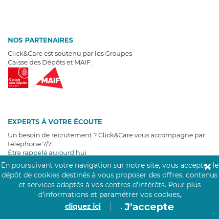
NOS PARTENAIRES
Click&Care est soutenu par les Groupes
Caisse des Dépôts et MAIF.
EXPERTS À VOTRE ÉCOUTE
Un besoin de recrutement ? Click&Care vous accompagne par
téléphone 7/7
.
Être rappelé aujourd'hui
En poursuivant votre navigation sur notre site, vous acceptez le
✕
dépôt de cookies destinés à vous proposer des offres, contenus
T
É
MOIGNAGES CLIENTS
et services adaptés à vos centres d’intérêts.
Pour plus
d’informations et paramétrer vos cookies,
4,6
/5
J'accepte
cliquez ici
.
Avis clients
récoltés sur