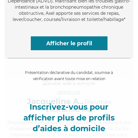
Dépendance (ADVD). Maitrisant bien les troubles gastro-
intestinaux et la bronchopneumopathie chronique
obstructive, Axel apporte ses services de repas,
lever/coucher, courses/livraison et toilette/habillage*
Afficher le profil
Présentation déclarative du candidat, soumise à
vérification avant toute mise en relation
SÉRIEUSE
Jacqueline A.,
Rieumes
Inscrivez-vous pour
à 5km de chez Vous
afficher plus de profils
Polyvalente
, rigoureuse et minutieuse, Jacqueline a 4 ans
d’aides à domicile
d'expérience et possède un diplôme d'Assistante De Vie
Dépendance (ADVD). Maitrisant bien la convalescence