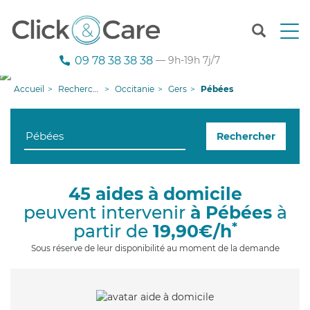
T
o
g
09 78 38 38 38
— 9h-19h 7j/7
g
l
Accueil
Recherche aide à domicile
Occitanie
Gers
Pébées
e
n
a
Rechercher
v
i
g
a
45 aides à domicile
t
peuvent intervenir
à Pébées
à
i
o
*
partir de
19,90€/h
n
Sous réserve de leur disponibilité au moment de la demande