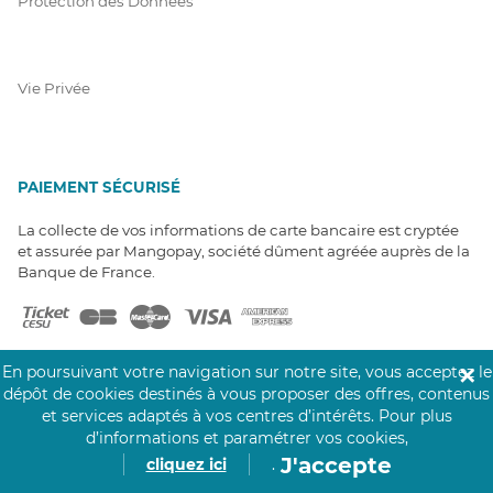
Protection des Données
Vie Privée
PAIEMENT SÉCURISÉ
La collecte de vos informations de carte bancaire est cryptée
et assurée par Mangopay, société dûment agréée auprès de la
Banque de France.
En poursuivant votre navigation sur notre site, vous acceptez le
✕
dépôt de cookies destinés à vous proposer des offres, contenus
et services adaptés à vos centres d’intérêts.
Pour plus
NOS PARTENAIRES
d’informations et paramétrer vos cookies,
J'accepte
cliquez ici
.
Click&Care est soutenu par les Groupes
Caisse des Dépôts et MAIF.