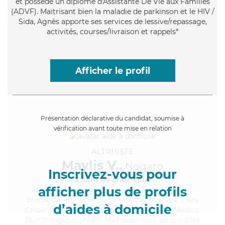
et possède un diplôme d'Assistante De Vie aux Familles
(ADVF). Maitrisant bien la maladie de parkinson et le HIV /
Sida, Agnès apporte ses services de lessive/repassage,
activités, courses/livraison et rappels*
Afficher le profil
Présentation déclarative du candidat, soumise à
vérification avant toute mise en relation
ALTRUISTE
Maylis V.,
Nogaro
Inscrivez-vous pour
à 5km de chez Vous
afficher plus de profils
Bienveillante
, fiable et minutieuse, Maylis a 11 ans
d’aides à domicile
d'expérience et possède un diplôme d'Aide Médico-
Psychologique (AMP). Maitrisant bien les troubles