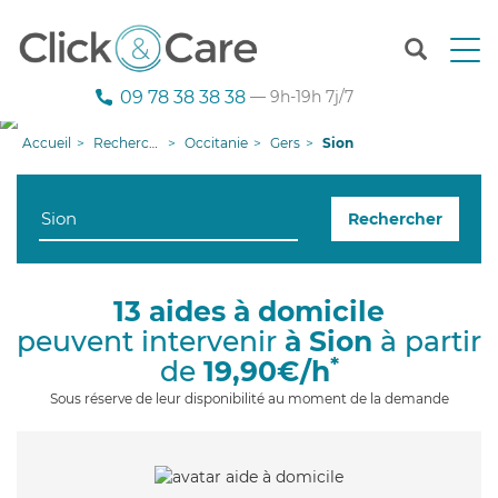
T
o
g
09 78 38 38 38
— 9h-19h 7j/7
g
l
Accueil
Recherche aide à domicile
Occitanie
Gers
Sion
e
n
a
Rechercher
v
i
g
a
13 aides à domicile
t
peuvent intervenir
à Sion
à partir
i
o
*
de
19,90€/h
n
Sous réserve de leur disponibilité au moment de la demande