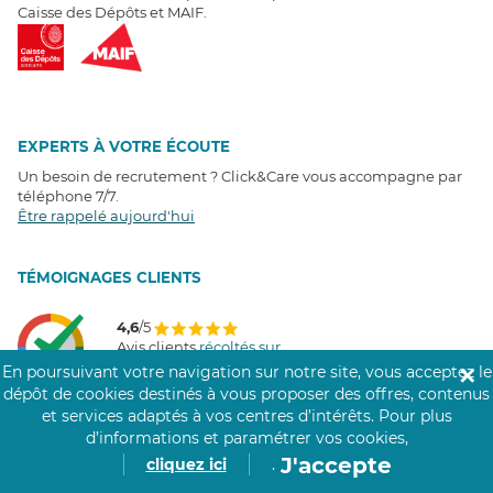
Caisse des Dépôts et MAIF.
EXPERTS À VOTRE ÉCOUTE
Un besoin de recrutement ? Click&Care vous accompagne par
téléphone 7/7
.
Être rappelé aujourd'hui
T
É
MOIGNAGES CLIENTS
4,6
/5
Avis clients
récoltés sur
Google
En poursuivant votre navigation sur notre site, vous acceptez le
✕
dépôt de cookies destinés à vous proposer des offres, contenus
et services adaptés à vos centres d’intérêts.
Pour plus
d’informations et paramétrer vos cookies,
J'accepte
COMMUNAUTÉ CLICK&CARE
cliquez ici
.