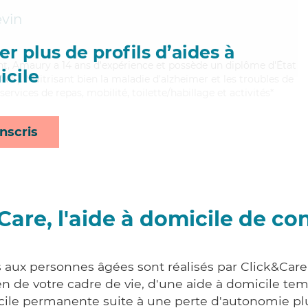
vin
r plus de profils d’aides à
lant, Amaury a 14 ans d'expérience et possède un diplôme d'État
cile
EAVS). Maitrisant bien la maladie d'alzheimer et les troubles de
ervices de repas, mobilité, toilette/habillage et activités*
nscris
Care, l'aide à domicile de co
s aux personnes âgées sont réalisés par Click&Care
 de votre cadre de vie, d'une aide à domicile tem
cile permanente suite à une perte d'autonomie pl