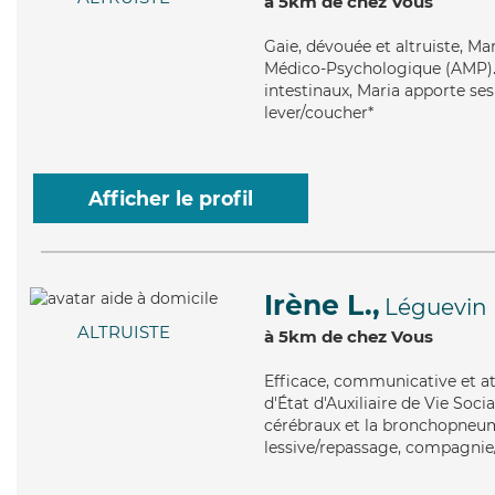
à 5km de chez Vous
Gaie
, dévouée et altruiste, M
Médico-Psychologique (AMP). M
intestinaux, Maria apporte ses 
lever/coucher*
Afficher le profil
Irène L.,
Léguevin
ALTRUISTE
à 5km de chez Vous
Efficace
, communicative et at
d'État d'Auxiliaire de Vie Soci
cérébraux et la bronchopneum
lessive/repassage, compagnie/l