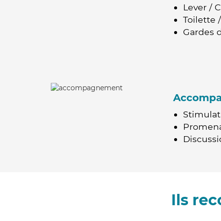
Lever / 
Toilette
Gardes d
Accomp
Stimulat
Promen
Discussio
Ils r