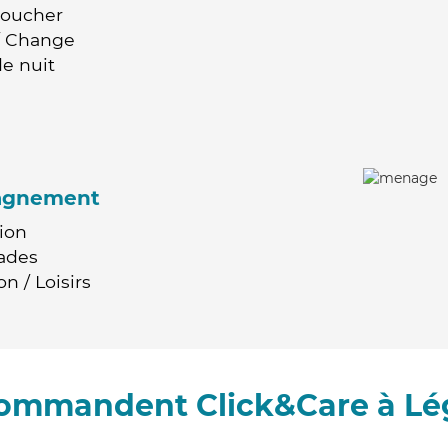
Coucher
 / Change
e nuit
agnement
ion
ades
n / Loisirs
ecommandent Click&Care à Lé