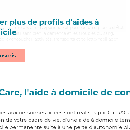
r plus de profils d’aides à
ace, Léonore a 6 ans d'expérience et possède un diplôme d'État
cile
EAVS). Maitrisant bien la démence et les troubles du sang,
e lever/coucher, activités, transports et toilette/habillage*
nscris
Care, l'aide à domicile de co
ces aux personnes âgées sont réalisés par Click&Ca
 de votre cadre de vie, d'une aide à domicile tem
cile permanente suite à une perte d'autonomie pl