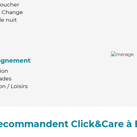
Coucher
 / Change
e nuit
agnement
ion
ades
n / Loisirs
 recommandent Click&Care à 