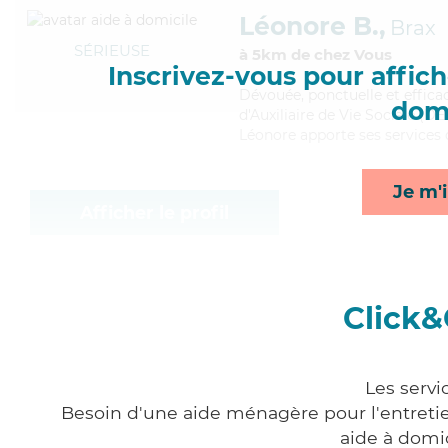
Léonore B.,
Brax
SÉRIEUSE
à 5km de chez Vous
Inscrivez-vous pour affiche
Dévouée
, ponctuelle et effic
domi
d'Auxiliaire de Vie Sociale (D
Léonore apporte ses services d
Je m'i
Afficher le profil
Click&
Les servi
Besoin d'une aide ménagère pour l'entretien
aide à domi