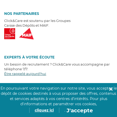
NOS PARTENAIRES
Click&Care est soutenu par les Groupes
Caisse des Dépôts et MAIF.
EXPERTS À VOTRE ÉCOUTE
Un besoin de recrutement ? Click&Care vous accompagne par
téléphone 7/7
.
Être rappelé aujourd'hui
En poursuivant votre navigation sur notre site, vous acceptez le
T
É
MOIGNAGES CLIENTS
✕
dépôt de cookies destinés à vous proposer des offres, contenus
et services adaptés à vos centres d’intérêts.
Pour plus
4,6
/5
d’informations et paramétrer vos cookies,
Avis clients
récoltés sur
Google
J'accepte
cliquez ici
.