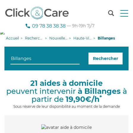
T
o
g
09 78 38 38 38
— 9h-19h 7j/7
g
l
Accueil
Recherche aide à domicile
Nouvelle-Aquitaine
Haute-Vienne
Billanges
e
n
a
Rechercher
v
i
g
a
21 aides à domicile
t
peuvent intervenir
à Billanges
à
i
o
*
partir de
19,90€/h
n
Sous réserve de leur disponibilité au moment de la demande