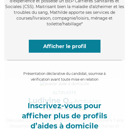
d'expérience et possède un BEP Carrières Sanitaires et
Sociales (CSS). Maitrisant bien la maladie d'alzheimer et les
troubles du sang, Mathilde apporte ses services de
courses/livraison, compagnie/loisirs, ménage et
toilette/habillage*
Afficher le profil
Présentation déclarative du candidat, soumise à
vérification avant toute mise en relation
ALTRUISTE
Ludivine Q.,
Ambazac
Inscrivez-vous pour
à 5km de chez Vous
afficher plus de profils
Dévouée
, communicative et bienveillante, Ludivine a 7 ans
d’aides à domicile
d'expérience et possède un BEP Carrières Sanitaires et