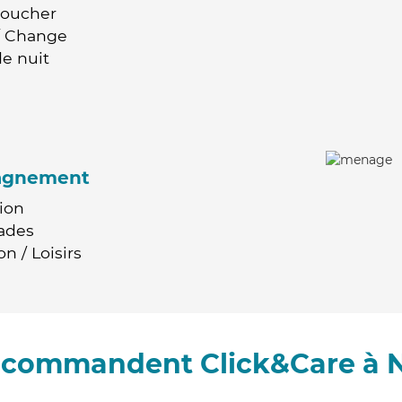
Coucher
 / Change
e nuit
agnement
ion
ades
n / Loisirs
recommandent Click&Care à 