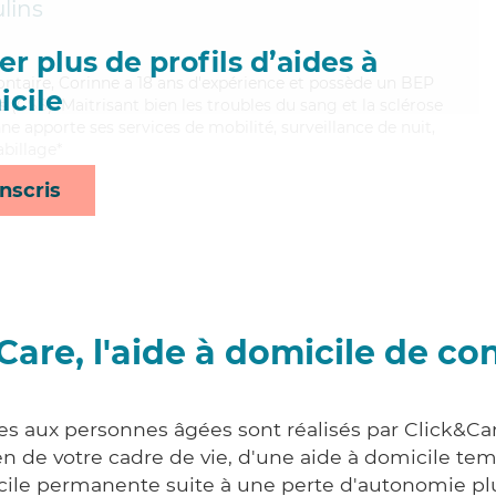
lins
r plus de profils d’aides à
lontaire, Corinne a 18 ans d'expérience et possède un BEP
cile
s (CSS). Maitrisant bien les troubles du sang et la sclérose
e apporte ses services de mobilité, surveillance de nuit,
abillage*
nscris
Care, l'aide à domicile de co
ces aux personnes âgées sont réalisés par Click&Car
 de votre cadre de vie, d'une aide à domicile tem
cile permanente suite à une perte d'autonomie pl