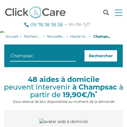
T
o
g
09 78 38 38 38
— 9h-19h 7j/7
g
l
Accueil
Recherche aide à domicile
Nouvelle-Aquitaine
Haute-Vienne
Champsac
e
n
a
Rechercher
v
i
g
a
48 aides à domicile
t
peuvent intervenir
à Champsac
à
i
o
*
partir de
19,90€/h
n
Sous réserve de leur disponibilité au moment de la demande