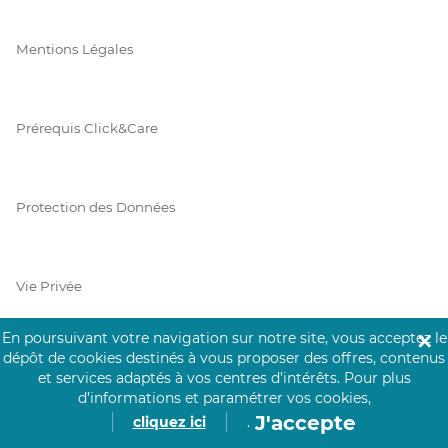
Mentions Légales
Prérequis Click&Care
Protection des Données
Vie Privée
En poursuivant votre navigation sur notre site, vous acceptez le
✕
dépôt de cookies destinés à vous proposer des offres, contenus
PAIEMENT SÉCURISÉ
et services adaptés à vos centres d’intérêts.
Pour plus
d’informations et paramétrer vos cookies,
La collecte de vos informations de carte bancaire est cryptée
J'accepte
cliquez ici
.
et assurée par Mangopay, société dûment agréée auprès de la