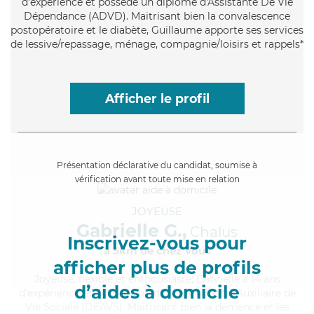
d'expérience et possède un diplôme d'Assistante De Vie
Dépendance (ADVD). Maitrisant bien la convalescence
postopératoire et le diabète, Guillaume apporte ses services
de lessive/repassage, ménage, compagnie/loisirs et rappels*
Afficher le profil
Présentation déclarative du candidat, soumise à
vérification avant toute mise en relation
JOYEUSE
Gabrielle G.,
Chalus
Inscrivez-vous pour
à 5km de chez Vous
afficher plus de profils
Joyeuse
, flexible et enthousiaste, Gabrielle a 14 ans
d’aides à domicile
d'expérience et possède un diplôme d'État d'Auxiliaire de
Vie Sociale (DEAVS). Maitrisant bien la démence et les