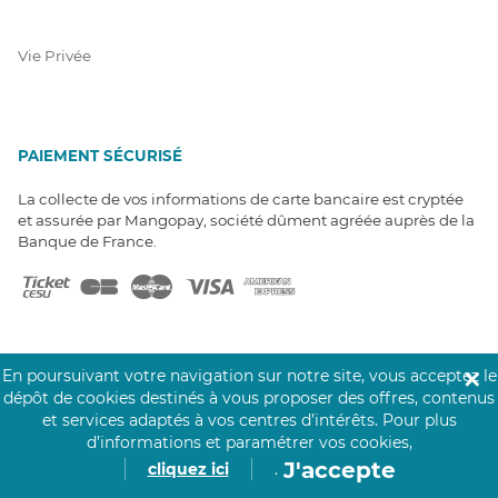
Vie Privée
PAIEMENT SÉCURISÉ
La collecte de vos informations de carte bancaire est cryptée
et assurée par Mangopay, société dûment agréée auprès de la
Banque de France.
En poursuivant votre navigation sur notre site, vous acceptez le
✕
dépôt de cookies destinés à vous proposer des offres, contenus
NOS PARTENAIRES
et services adaptés à vos centres d’intérêts.
Pour plus
Click&Care est soutenu par les Groupes
d’informations et paramétrer vos cookies,
Caisse des Dépôts et MAIF.
J'accepte
cliquez ici
.