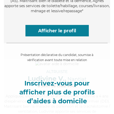
(AS). Maitrisant bien le diabète et la démence, Agnès
apporte ses services de toilette/habillage, courses/livraison,
ménage et lessive/repassage*
Afficher le profil
Présentation déclarative du candidat, soumise à
vérification avant toute mise en relation
ALTRUISTE
Ludivine V.,
Nantiat
Inscrivez-vous pour
à 5km de chez Vous
afficher plus de profils
Appliquée
, expérimentée et attentionnée, Ludivine a 4 ans
d’aides à domicile
d'expérience et possède un diplôme d'Etat d'infirmier (DEI).
Maitrisant bien la maladie de parkinson et la trachéotomie /
ventilation, Ludivine apporte ses services de