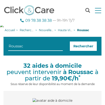
T
o
g
09 78 38 38 38
— 9h-19h 7j/7
g
l
Accueil
Recherche aide à domicile
Nouvelle-Aquitaine
Haute-Vienne
Roussac
e
n
a
Rechercher
v
i
g
a
32 aides à domicile
t
peuvent intervenir
à Roussac
à
i
o
*
partir de
19,90€/h
n
Sous réserve de leur disponibilité au moment de la demande