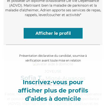
et possède un diplôme d'Assistante De Vie Dépendance
(ADVD). Maitrisant bien la maladie de parkinson et la
maladie d'alzheimer, Adrien apporte ses services de repas,
rappels, lever/coucher et activités*
Afficher le profil
Présentation déclarative du candidat, soumise à
vérification avant toute mise en relation
JOYEUSE
Sofia T.,
Migné-Auxances
Inscrivez-vous pour
à 5km de chez Vous
afficher plus de profils
Fiable
, humaine et polyvalente, Sofia a 20 ans d'expérience
d’aides à domicile
et possède un diplôme d'Assistante De Vie Dépendance
(ADVD). Maitrisant bien les troubles de l'audition et les