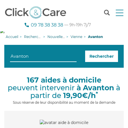
T
o
g
09 78 38 38 38
— 9h-19h 7j/7
g
l
Accueil
Recherche aide à domicile
Nouvelle-Aquitaine
Vienne
Avanton
e
n
a
Rechercher
v
i
g
a
167 aides à domicile
t
peuvent intervenir
à Avanton
à
i
o
*
partir de
19,90€/h
n
Sous réserve de leur disponibilité au moment de la demande