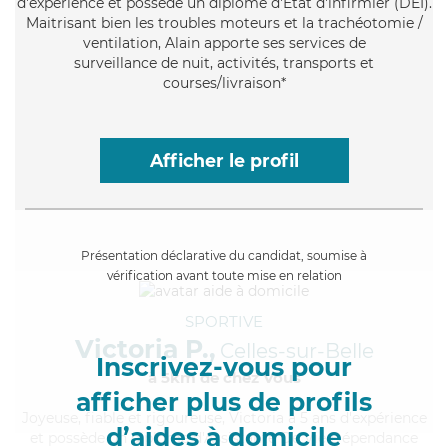
d'expérience et possède un diplôme d'Etat d'infirmier (DEI).
Maitrisant bien les troubles moteurs et la trachéotomie /
ventilation, Alain apporte ses services de
surveillance de nuit, activités, transports et
courses/livraison*
Afficher le profil
Présentation déclarative du candidat, soumise à
vérification avant toute mise en relation
SPORTIVE
Victoria P.,
Celles-sur-Belle
Inscrivez-vous pour
à 5km de chez Vous
afficher plus de profils
Joyeuse
, fiable et rigoureuse, Victoria a 5 ans d'expérience
d’aides à domicile
et possède un diplôme d'Assistante De Vie Dépendance