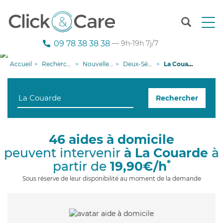
T
o
g
09 78 38 38 38
— 9h-19h 7j/7
g
l
Accueil
Recherche aide à domicile
Nouvelle-Aquitaine
Deux-Sèvres
La Couarde
e
n
a
Rechercher
v
i
g
a
46 aides à domicile
t
peuvent intervenir
à La Couarde
à
i
o
*
partir de
19,90€/h
n
Sous réserve de leur disponibilité au moment de la demande