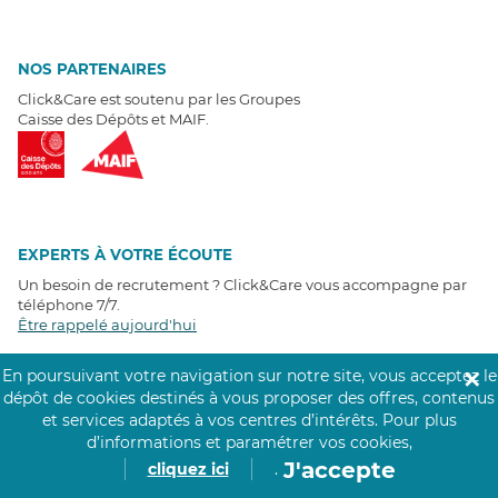
NOS PARTENAIRES
Click&Care est soutenu par les Groupes
Caisse des Dépôts et MAIF.
EXPERTS À VOTRE ÉCOUTE
Un besoin de recrutement ? Click&Care vous accompagne par
téléphone 7/7
.
Être rappelé aujourd'hui
En poursuivant votre navigation sur notre site, vous acceptez le
✕
T
É
MOIGNAGES CLIENTS
dépôt de cookies destinés à vous proposer des offres, contenus
et services adaptés à vos centres d’intérêts.
Pour plus
4,6
/5
d’informations et paramétrer vos cookies,
Avis clients
récoltés sur
J'accepte
cliquez ici
.
Google