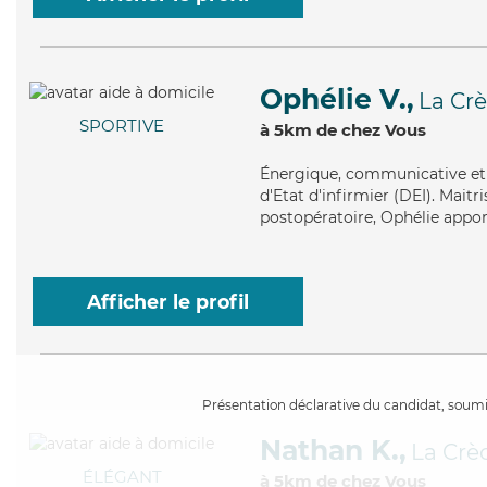
Ophélie V.,
La Cr
SPORTIVE
à 5km de chez Vous
Énergique
, communicative et
d'Etat d'infirmier (DEI). Maitr
postopératoire, Ophélie apport
Afficher le profil
Présentation déclarative du candidat, soumis
Nathan K.,
La Crè
ÉLÉGANT
à 5km de chez Vous