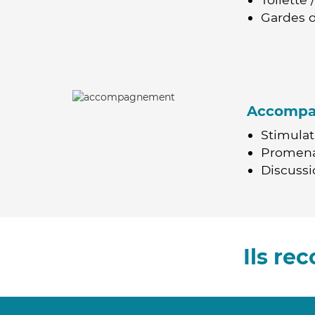
Gardes d
Accomp
Stimulat
Promen
Discussio
Ils re