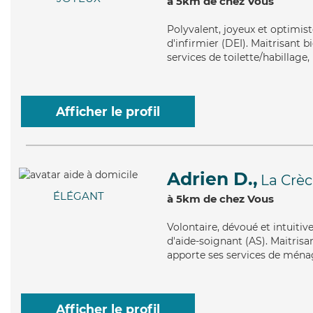
à 5km de chez Vous
Polyvalent
, joyeux et optimis
d'infirmier (DEI). Maitrisant b
services de toilette/habillage,
Afficher le profil
Adrien D.,
La Crè
ÉLÉGANT
à 5km de chez Vous
Volontaire
, dévoué et intuitiv
d'aide-soignant (AS). Maitrisa
apporte ses services de ménag
Afficher le profil