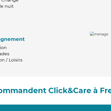
e nuit
agnement
ion
ades
n / Loisirs
commandent Click&Care à Fr