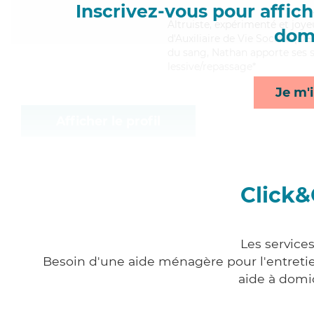
Inscrivez-vous pour affiche
Altruiste
, expérimenté et joye
domi
d'Auxiliaire de Vie Sociale (D
du sang, Nathan apporte ses se
lessive/repassage*
Je m'i
Afficher le profil
Click&
Les service
Besoin d'une aide ménagère pour l'entretien
aide à domi