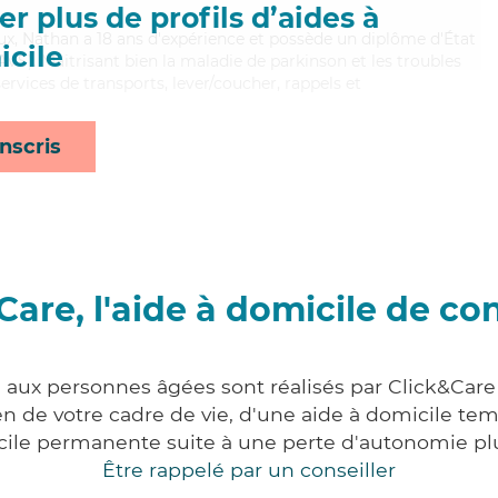
r plus de profils d’aides à
ux, Nathan a 18 ans d'expérience et possède un diplôme d'État
cile
EAVS). Maitrisant bien la maladie de parkinson et les troubles
rvices de transports, lever/coucher, rappels et
nscris
Care, l'aide à domicile de co
s aux personnes âgées sont réalisés par Click&Care 
 de votre cadre de vie, d'une aide à domicile tem
cile permanente suite à une perte d'autonomie pl
Être rappelé par un conseiller