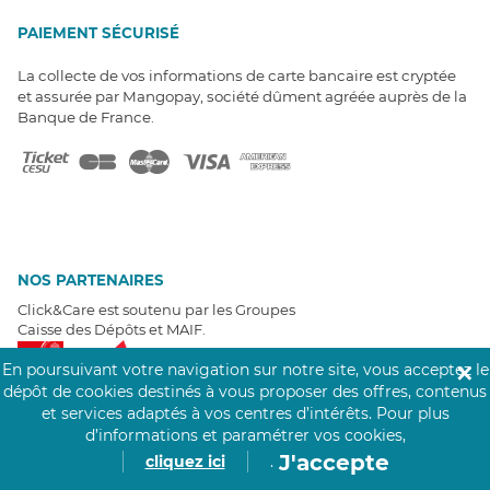
PAIEMENT SÉCURISÉ
La collecte de vos informations de carte bancaire est cryptée
et assurée par Mangopay, société dûment agréée auprès de la
Banque de France.
NOS PARTENAIRES
Click&Care est soutenu par les Groupes
Caisse des Dépôts et MAIF.
En poursuivant votre navigation sur notre site, vous acceptez le
✕
dépôt de cookies destinés à vous proposer des offres, contenus
et services adaptés à vos centres d’intérêts.
Pour plus
d’informations et paramétrer vos cookies,
J'accepte
cliquez ici
.
EXPERTS À VOTRE ÉCOUTE