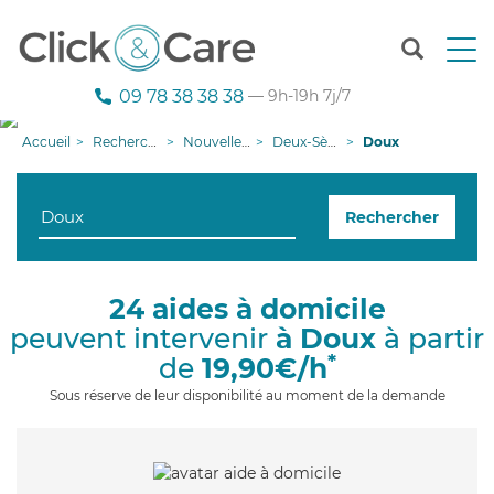
T
o
g
09 78 38 38 38
— 9h-19h 7j/7
g
l
Accueil
Recherche aide à domicile
Nouvelle-Aquitaine
Deux-Sèvres
Doux
e
n
a
Rechercher
v
i
g
a
24 aides à domicile
t
peuvent intervenir
à Doux
à partir
i
o
*
de
19,90€/h
n
Sous réserve de leur disponibilité au moment de la demande