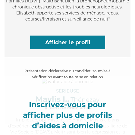
Familles (ADVF). Maitrisant bien la bronchopneumopathie
chronique obstructive et les troubles neurologiques,
Elisabeth apporte ses services de ménage, repas,
courses/livraison et surveillance de nuit*
Afficher le profil
Présentation déclarative du candidat, soumise à
vérification avant toute mise en relation
SÉRIEUSE
Maylis I.,
Thénezay
Inscrivez-vous pour
à 5km de chez Vous
afficher plus de profils
Impliquée
, optimiste et volontaire, Maylis a 8 ans
d’aides à domicile
d'expérience et possède un diplôme d'État d'Auxiliaire de
Vie Sociale (DEAVS). Maitrisant bien la dépression et la