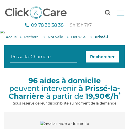
T
o
g
09 78 38 38 38
— 9h-19h 7j/7
g
l
Accueil
Recherche aide à domicile
Nouvelle-Aquitaine
Deux-Sèvres
Prissé-la-Charrière
e
n
a
Rechercher
v
i
g
a
96 aides à domicile
t
peuvent intervenir
à Prissé-la-
i
o
*
Charrière
à partir de
19,90€/h
n
Sous réserve de leur disponibilité au moment de la demande