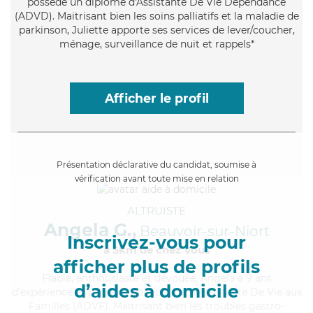
possède un diplôme d'Assistante De Vie Dépendance
(ADVD). Maitrisant bien les soins palliatifs et la maladie de
parkinson, Juliette apporte ses services de lever/coucher,
ménage, surveillance de nuit et rappels*
Afficher le profil
Présentation déclarative du candidat, soumise à
vérification avant toute mise en relation
ALTRUISTE
Angela G.,
Beauvoir-sur-Niort
Inscrivez-vous pour
à 5km de chez Vous
afficher plus de profils
Fiable
, enthousiaste et dévouée, Angela a 9 ans
d’aides à domicile
d'expérience et possède un diplôme d'Assistante De Vie aux
Familles (ADVF). Maitrisant bien les troubles gastro-