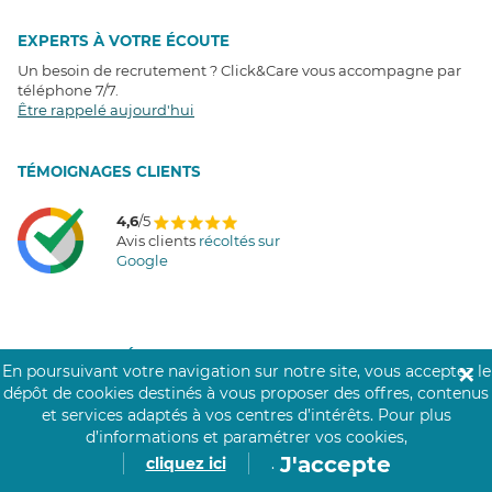
EXPERTS À VOTRE ÉCOUTE
Un besoin de recrutement ? Click&Care vous accompagne par
téléphone 7/7
.
Être rappelé aujourd'hui
T
É
MOIGNAGES CLIENTS
4,6
/5
Avis clients
récoltés sur
Google
COMMUNAUTÉ CLICK&CARE
En poursuivant votre navigation sur notre site, vous acceptez le
✕
dépôt de cookies destinés à vous proposer des offres, contenus
et services adaptés à vos centres d’intérêts.
Pour plus
d’informations et paramétrer vos cookies,
J'accepte
cliquez ici
.