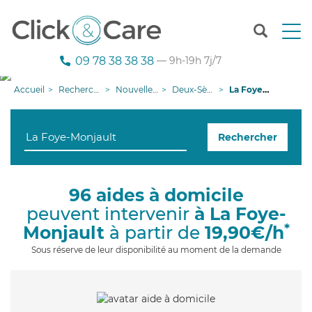
T
o
g
09 78 38 38 38
— 9h-19h 7j/7
g
l
Accueil
Recherche aide à domicile
Nouvelle-Aquitaine
Deux-Sèvres
La Foye-Monjault
e
n
a
Rechercher
v
i
g
a
96 aides à domicile
t
peuvent intervenir
à La Foye-
i
o
*
Monjault
à partir de
19,90€/h
n
Sous réserve de leur disponibilité au moment de la demande