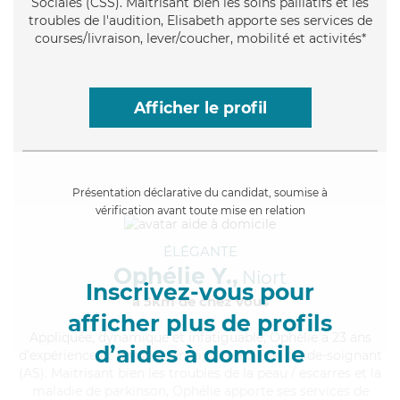
Sociales (CSS). Maitrisant bien les soins palliatifs et les
troubles de l'audition, Elisabeth apporte ses services de
courses/livraison, lever/coucher, mobilité et activités*
Afficher le profil
Présentation déclarative du candidat, soumise à
vérification avant toute mise en relation
ÉLÉGANTE
Ophélie Y.,
Niort
Inscrivez-vous pour
à 5km de chez Vous
afficher plus de profils
Appliquée
, dynamique et infatiguable, Ophélie a 23 ans
d’aides à domicile
d'expérience et possède un diplôme d'Etat d'aide-soignant
(AS). Maitrisant bien les troubles de la peau / escarres et la
maladie de parkinson, Ophélie apporte ses services de