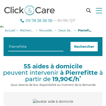
T
o
g
09 78 38 38 38
— 9h-19h 7j/7
g
l
Accueil
Recherche aide à domicile
Nouvelle-Aquitaine
Deux-Sèvres
Pierrefitte
e
n
a
Rechercher
v
i
g
a
55 aides à domicile
t
peuvent intervenir
à Pierrefitte
à
i
o
*
partir de
19,90€/h
n
Sous réserve de leur disponibilité au moment de la demande