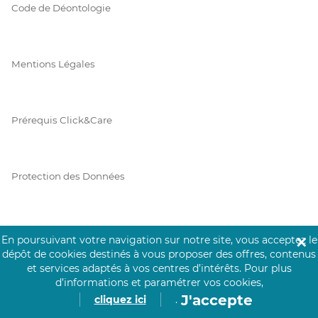
Code de Déontologie
Mentions Légales
Prérequis Click&Care
Protection des Données
Vie Privée
En poursuivant votre navigation sur notre site, vous acceptez le
✕
dépôt de cookies destinés à vous proposer des offres, contenus
et services adaptés à vos centres d’intérêts.
Pour plus
d’informations et paramétrer vos cookies,
PAIEMENT SÉCURISÉ
J'accepte
cliquez ici
.