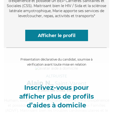
d'expérience et possède un BEP Carrières Sanitaires et
Sociales (CSS). Maitrisant bien le HIV / Sida et la sclérose
latérale amyotrophique, Marie apporte ses services de
lever/coucher, repas, activités et transports*
Afficher le profil
Présentation déclarative du candidat, soumise à
vérification avant toute mise en relation
ALTRUISTE
Alain N.,
Saint-Varent
Inscrivez-vous pour
à 5km de chez Vous
afficher plus de profils
Humain
, soigneux et infatiguable, Alain a 5 ans d'expérience
d’aides à domicile
et possède un diplôme d'Assistante De Vie aux Familles
(ADVF). Maitrisant bien les troubles cardiovasculaires et le