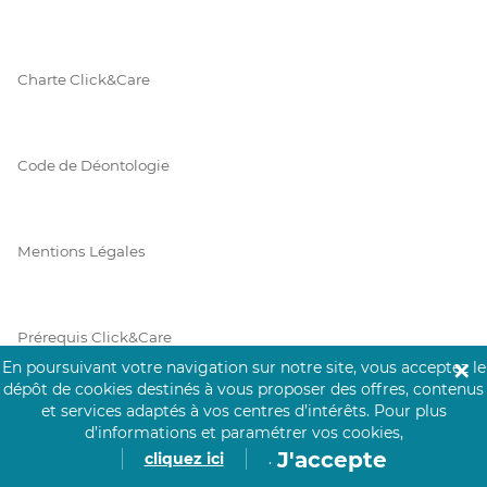
Charte Click&Care
Code de Déontologie
Mentions Légales
Prérequis Click&Care
En poursuivant votre navigation sur notre site, vous acceptez le
✕
dépôt de cookies destinés à vous proposer des offres, contenus
et services adaptés à vos centres d’intérêts.
Pour plus
Protection des Données
d’informations et paramétrer vos cookies,
J'accepte
cliquez ici
.