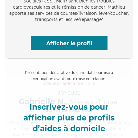
Sociales (CSS). Maitrisant bien les troubles
cardiovasculaires et la rémission de cancer, Mathieu
apporte ses services de courses/livraison, lever/coucher,
transports et lessive/repassage*
Afficher le profil
Présentation déclarative du candidat, soumise à
vérification avant toute mise en relation
JOYEUSE
Gabrielle N.,
Azay-sur-Thouet
Inscrivez-vous pour
à 5km de chez Vous
afficher plus de profils
Attentionnée
, bienveillante et enthousiaste, Gabrielle a 7
d’aides à domicile
ans d'expérience et possède un diplôme d'Aide Médico-
Psychologique (AMP). Maitrisant bien la démence et