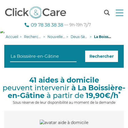
T
o
g
09 78 38 38 38
— 9h-19h 7j/7
g
l
Accueil
Recherche aide à domicile
Nouvelle-Aquitaine
Deux-Sèvres
La Boissière-en-Gâtine
e
n
a
Rechercher
v
i
g
a
41 aides à domicile
t
peuvent intervenir
à La Boissière-
i
o
*
en-Gâtine
à partir de
19,90€/h
n
Sous réserve de leur disponibilité au moment de la demande