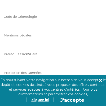
Code de Déontologie
Mentions Légales
Prérequis Click&Care
Protection des Données
En poursuivant votre navigation sur notre site, vous acceptez le
✕
dépôt de cookies destinés à vous proposer des offres, contenus
et services adaptés à vos centres d’intérêts.
Pour plus
Vie Privée
d’informations et paramétrer vos cookies,
J'accepte
cliquez ici
.