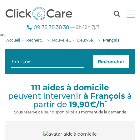
T
o
g
09 78 38 38 38
— 9h-19h 7j/7
g
l
Accueil
Recherche aide à domicile
Nouvelle-Aquitaine
Deux-Sèvres
François
e
n
a
Rechercher
v
i
g
a
111 aides à domicile
t
peuvent intervenir
à François
à
i
o
*
partir de
19,90€/h
n
Sous réserve de leur disponibilité au moment de la demande