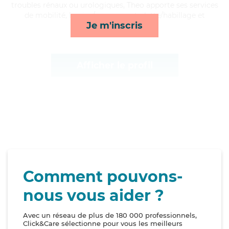
troubles rénaux ou urologiques, Theo apporte ses services
de mobilité, lessive/repassage, toilette/habillage et
Je m'inscris
courses/livraison*
Afficher le profil
Comment pouvons-
nous vous aider ?
Avec un réseau de plus de 180 000 professionnels,
Click&Care sélectionne pour vous les meilleurs