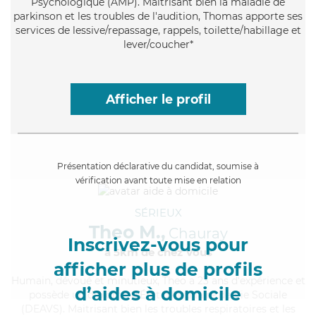
Psychologique (AMP). Maitrisant bien la maladie de
parkinson et les troubles de l'audition, Thomas apporte ses
services de lessive/repassage, rappels, toilette/habillage et
lever/coucher*
Afficher le profil
Présentation déclarative du candidat, soumise à
vérification avant toute mise en relation
SÉRIEUX
Theo M.,
Chauray
Inscrivez-vous pour
à 5km de chez Vous
afficher plus de profils
Humain
, dévoué et minutieux, Theo a 23 ans d'expérience et
d’aides à domicile
possède un diplôme d'État d'Auxiliaire de Vie Sociale
(DEAVS). Maitrisant bien les troubles respiratoires et les