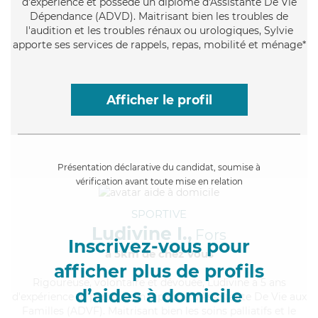
d'expérience et possède un diplôme d'Assistante De Vie
Dépendance (ADVD). Maitrisant bien les troubles de
l'audition et les troubles rénaux ou urologiques, Sylvie
apporte ses services de rappels, repas, mobilité et ménage*
Afficher le profil
Présentation déclarative du candidat, soumise à
vérification avant toute mise en relation
SPORTIVE
Ludivine I.,
Fors
Inscrivez-vous pour
à 5km de chez Vous
afficher plus de profils
Rigoureuse
, volontaire et dévouée, Ludivine a 5 ans
d’aides à domicile
d'expérience et possède un diplôme d'Assistante De Vie aux
Familles (ADVF). Maitrisant bien les soins palliatifs et le