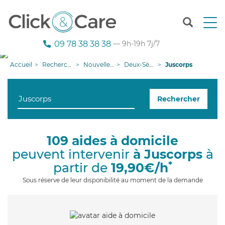
T
o
g
09 78 38 38 38
— 9h-19h 7j/7
g
l
Accueil
Recherche aide à domicile
Nouvelle-Aquitaine
Deux-Sèvres
Juscorps
e
n
a
Rechercher
v
i
g
a
109 aides à domicile
t
peuvent intervenir
à Juscorps
à
i
o
*
partir de
19,90€/h
n
Sous réserve de leur disponibilité au moment de la demande