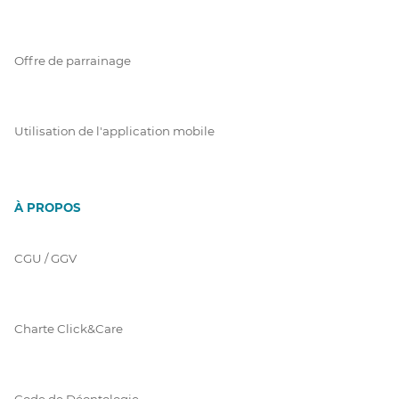
Offre de parrainage
Utilisation de l'application mobile
À PROPOS
CGU / GGV
Charte Click&Care
Code de Déontologie