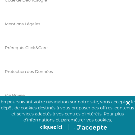
Mentions Légales
Prérequis Click&Care
Protection des Données
Vie Privée
En poursuivant votre navigation sur notre site, vous acceptez le
✕
dépôt de cookies destinés à vous proposer des offres, contenus
et services adaptés à vos centres d’intérêts.
Pour plus
d’informations et paramétrer vos cookies,
PAIEMENT SÉCURISÉ
J'accepte
cliquez ici
.
La collecte de vos informations de carte bancaire est cryptée