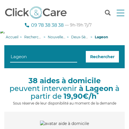
T
o
g
09 78 38 38 38
— 9h-19h 7j/7
g
l
Accueil
Recherche aide à domicile
Nouvelle-Aquitaine
Deux-Sèvres
Lageon
e
n
a
Rechercher
v
i
g
a
38 aides à domicile
t
peuvent intervenir
à Lageon
à
i
o
*
partir de
19,90€/h
n
Sous réserve de leur disponibilité au moment de la demande