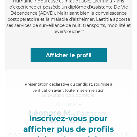
Humaine
, rigoureuse et infatiguable, Laetitia a 7 ans
d'expérience et possède un diplôme d'Assistante De Vie
Dépendance (ADVD). Maitrisant bien la convalescence
postopératoire et la maladie d'alzheimer, Laetitia apporte
ses services de surveillance de nuit, transports, mobilité et
lever/coucher*
Afficher le profil
Présentation déclarative du candidat, soumise à
vérification avant toute mise en relation
ALTRUISTE
Léonore M.,
Parthenay
Inscrivez-vous pour
à 5km de chez Vous
afficher plus de profils
Attentionnée
, communicative et appliquée, Léonore a 18