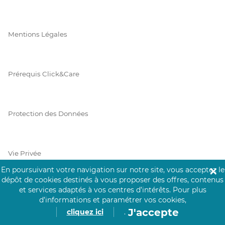
Mentions Légales
Prérequis Click&Care
Protection des Données
Vie Privée
En poursuivant votre navigation sur notre site, vous acceptez le
✕
dépôt de cookies destinés à vous proposer des offres, contenus
et services adaptés à vos centres d’intérêts.
Pour plus
PAIEMENT SÉCURISÉ
d’informations et paramétrer vos cookies,
J'accepte
cliquez ici
.
La collecte de vos informations de carte bancaire est cryptée