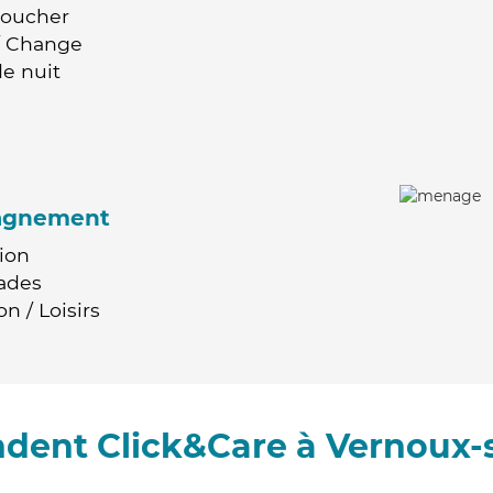
Coucher
 / Change
e nuit
agnement
ion
ades
n / Loisirs
dent Click&Care à Vernoux