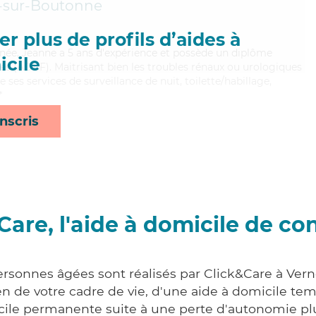
-sur-Boutonne
r plus de profils d’aides à
nnée, Jeanne a 5 ans d'expérience et possède un diplôme
cile
les (ADVF). Maitrisant bien les troubles rénaux ou urologiques
e ses services de surveillance de nuit, toilette/habillage,
*
nscris
Care, l'aide à domicile de co
ersonnes âgées sont réalisés par Click&Care à Ve
 de votre cadre de vie, d'une aide à domicile tem
cile permanente suite à une perte d'autonomie pl