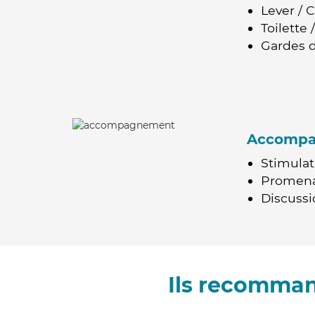
Lever / 
Toilette
Gardes d
Accomp
Stimulat
Promen
Discussio
Ils recomman