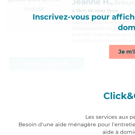
Jeanne H.,
Brioux
JOYEUSE
à 5km de chez Vous
Inscrivez-vous pour affiche
Gaie
, coopérative et attentio
domi
d'Assistante De Vie aux Famil
et le HIV / Sida, Jeanne apport
activités et compagnie/loisirs
Je m'i
Afficher le profil
Click&
Les services aux p
Besoin d'une aide ménagère pour l'entretien
aide à domi