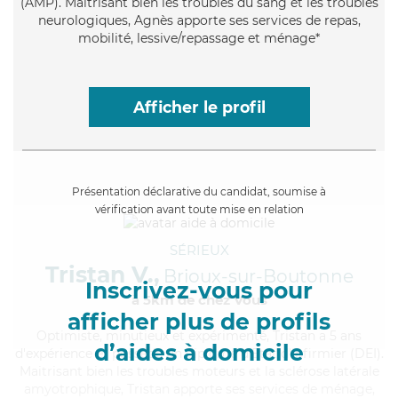
(AMP). Maitrisant bien les troubles du sang et les troubles
neurologiques, Agnès apporte ses services de repas,
mobilité, lessive/repassage et ménage*
Afficher le profil
Présentation déclarative du candidat, soumise à
vérification avant toute mise en relation
SÉRIEUX
Tristan V.,
Brioux-sur-Boutonne
Inscrivez-vous pour
à 5km de chez Vous
afficher plus de profils
Optimiste
, minutieux et expérimenté, Tristan a 5 ans
d’aides à domicile
d'expérience et possède un diplôme d'Etat d'infirmier (DEI).
Maitrisant bien les troubles moteurs et la sclérose latérale
amyotrophique, Tristan apporte ses services de ménage,