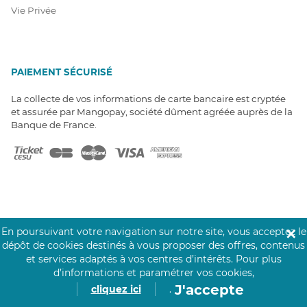
Vie Privée
PAIEMENT SÉCURISÉ
La collecte de vos informations de carte bancaire est cryptée
et assurée par Mangopay, société dûment agréée auprès de la
Banque de France.
NOS PARTENAIRES
En poursuivant votre navigation sur notre site, vous acceptez le
✕
dépôt de cookies destinés à vous proposer des offres, contenus
Click&Care est soutenu par les Groupes
Caisse des Dépôts et MAIF.
et services adaptés à vos centres d’intérêts.
Pour plus
d’informations et paramétrer vos cookies,
J'accepte
cliquez ici
.