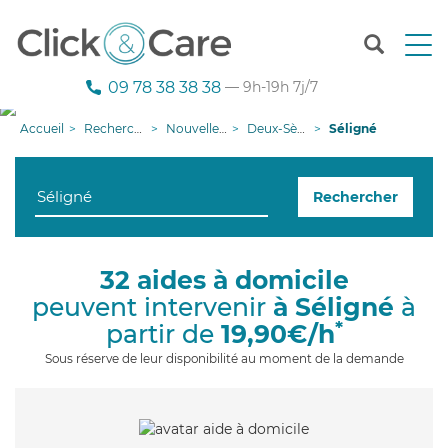
T
o
g
09 78 38 38 38
— 9h-19h 7j/7
g
l
Accueil
Recherche aide à domicile
Nouvelle-Aquitaine
Deux-Sèvres
Séligné
e
n
a
Rechercher
v
i
g
a
32 aides à domicile
t
peuvent intervenir
à Séligné
à
i
o
*
partir de
19,90€/h
n
Sous réserve de leur disponibilité au moment de la demande