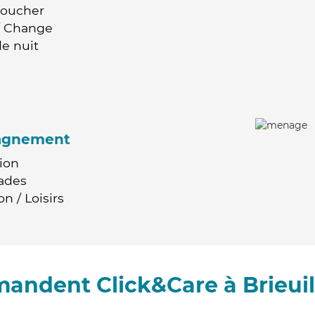
Coucher
 / Change
e nuit
agnement
ion
ades
n / Loisirs
mandent Click&Care à Brieuil