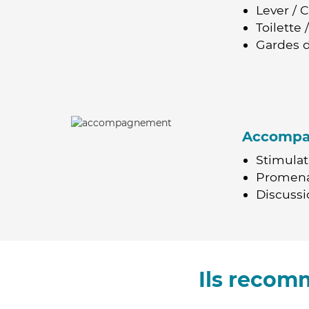
Lever / 
Toilette
Gardes d
Accomp
Stimulat
Promen
Discussio
Ils recom