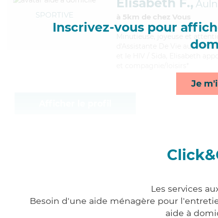
Elisabeth F.,
Auln
SPORTIVE
à 5km de chez Vous
Inscrivez-vous pour affiche
Minutieuse
, joyeuse et attent
domi
d'Assistante De Vie aux Famil
et le HIV / Sida, Elisabeth ap
et compagnie/loisirs*
Je m'i
Afficher le profil
Click&
Les services au
Besoin d'une aide ménagère pour l'entretien
aide à domi