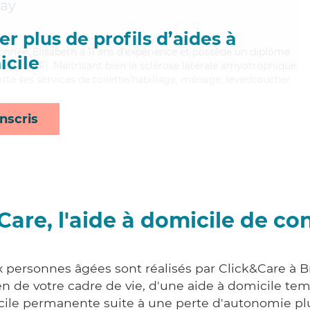
ay
r plus de profils d’aides à
ionnée, Elisabeth a 11 ans d'expérience et possède un diplôme
cile
les (ADVF). Maitrisant bien la sclérose latérale amyotrophique
porte ses services de toilette/habillage, ménage, lever/coucher
nscris
Care, l'aide à domicile de co
x personnes âgées sont réalisés par Click&Care à Br
 de votre cadre de vie, d'une aide à domicile tem
cile permanente suite à une perte d'autonomie pl