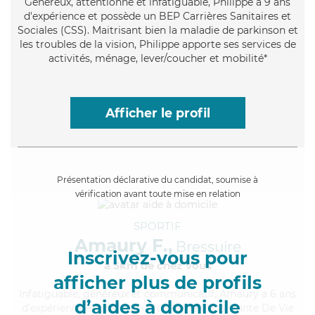
Généreux
, attentionné et infatiguable, Philippe a 9 ans
d'expérience et possède un BEP Carrières Sanitaires et
Sociales (CSS). Maitrisant bien la maladie de parkinson et
les troubles de la vision, Philippe apporte ses services de
activités, ménage, lever/coucher et mobilité*
Afficher le profil
Présentation déclarative du candidat, soumise à
vérification avant toute mise en relation
SPORTIF
Amaury F.,
Bressuire
Inscrivez-vous pour
à 5km de chez Vous
afficher plus de profils
Infatiguable
, généreux et communicatif, Amaury a 6 ans
d’aides à domicile
d'expérience et possède un diplôme d'Assistante De Vie