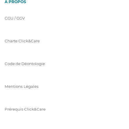
À PROPOS
CGU / GGV
Charte Click&Care
Code de Déontologie
Mentions Légales
Prérequis Click&Care