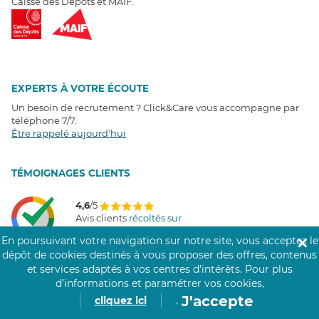
Caisse des Dépôts et MAIF.
EXPERTS À VOTRE ÉCOUTE
Un besoin de recrutement ? Click&Care vous accompagne par
téléphone 7/7
.
Être rappelé aujourd'hui
T
É
MOIGNAGES CLIENTS
4,6
/5
Avis clients
récoltés sur
Google
En poursuivant votre navigation sur notre site, vous acceptez le
✕
dépôt de cookies destinés à vous proposer des offres, contenus
et services adaptés à vos centres d’intérêts.
Pour plus
d’informations et paramétrer vos cookies,
COMMUNAUTÉ CLICK&CARE
J'accepte
cliquez ici
.