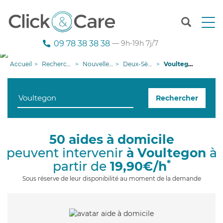
T
o
g
09 78 38 38 38
— 9h-19h 7j/7
g
l
Accueil
Recherche aide à domicile
Nouvelle-Aquitaine
Deux-Sèvres
Voultegon
e
n
a
Rechercher
v
i
g
a
50 aides à domicile
t
peuvent intervenir
à Voultegon
à
i
o
*
partir de
19,90€/h
n
Sous réserve de leur disponibilité au moment de la demande