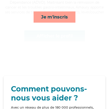
Dépendance (ADVD). Maitrisant bien la rémission de
cancer et les troubles gastro-intestinaux, Amaury apporte
ses services de toilette/habillage, transports, lever/coucher
Je m'inscris
et activités*
Afficher le profil
Comment pouvons-
nous vous aider ?
Avec un réseau de plus de 180 000 professionnels,