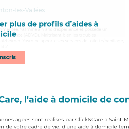
ton-les-Vallées
r plus de profils d’aides à
érimentée, Yasmine a 4 ans d'expérience et possède un
cile
Dépendance (ADVD). Maitrisant bien les troubles
alzheimer, Yasmine apporte ses services de toilette/habillage,
lité*
nscris
Care, l'aide à domicile de co
onnes âgées sont réalisés par Click&Care à Saint-
 de votre cadre de vie, d'une aide à domicile tem