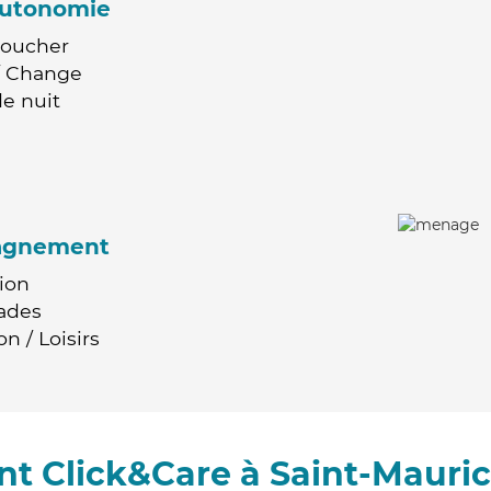
'autonomie
Coucher
 / Change
e nuit
agnement
ion
ades
n / Loisirs
t Click&Care à Saint-Mauri