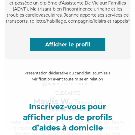
et possède un diplôme d'Assistante De Vie aux Familles
(ADVF). Maitrisant bien l'incontinence urinaire et les
troubles cardiovasculaires, Jeanne apporte ses services de
transports, toilette/habillage, compagnie/loisirs et rappels*
Afficher le profil
Présentation déclarative du candidat, soumise à
vérification avant toute mise en relation
ÉLÉGANTE
Maylis W.,
Bressuire
Inscrivez-vous pour
à 5km de chez Vous
afficher plus de profils
Volontaire
, infatiguable et chaleureuse, Maylis a 14 ans
d’aides à domicile
d'expérience et possède un diplôme d'Aide Médico-
Psychologique (AMP). Maitrisant bien les troubles