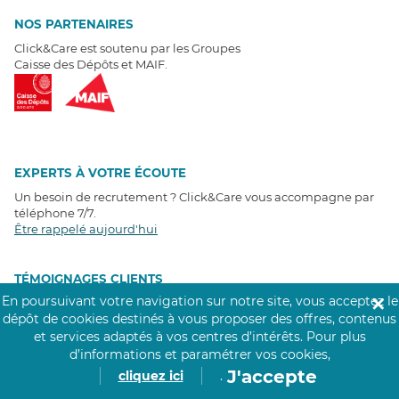
NOS PARTENAIRES
Click&Care est soutenu par les Groupes
Caisse des Dépôts et MAIF.
EXPERTS À VOTRE ÉCOUTE
Un besoin de recrutement ? Click&Care vous accompagne par
téléphone 7/7
.
Être rappelé aujourd'hui
T
É
MOIGNAGES CLIENTS
En poursuivant votre navigation sur notre site, vous acceptez le
✕
dépôt de cookies destinés à vous proposer des offres, contenus
4,6
/5
Avis clients
récoltés sur
et services adaptés à vos centres d’intérêts.
Pour plus
Google
d’informations et paramétrer vos cookies,
J'accepte
cliquez ici
.