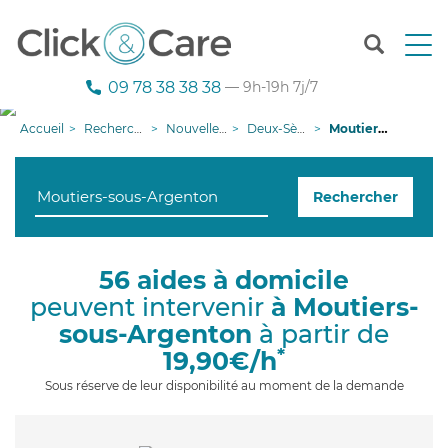
T
o
g
09 78 38 38 38
— 9h-19h 7j/7
g
l
Accueil
Recherche aide à domicile
Nouvelle-Aquitaine
Deux-Sèvres
Moutiers-sous-Argenton
e
n
a
Rechercher
v
i
g
a
56 aides à domicile
t
peuvent intervenir
à Moutiers-
i
o
sous-Argenton
à partir de
n
*
19,90€/h
Sous réserve de leur disponibilité au moment de la demande