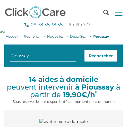
T
o
g
09 78 38 38 38
— 9h-19h 7j/7
g
l
Accueil
Recherche aide à domicile
Nouvelle-Aquitaine
Deux-Sèvres
Pioussay
e
n
a
Rechercher
v
i
g
a
14 aides à domicile
t
peuvent intervenir
à Pioussay
à
i
o
*
partir de
19,90€/h
n
Sous réserve de leur disponibilité au moment de la demande