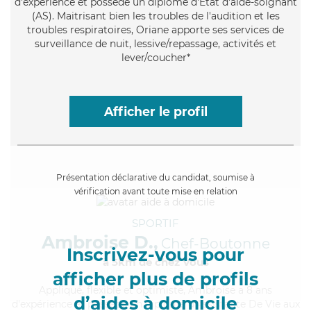
d'expérience et possède un diplôme d'Etat d'aide-soignant
(AS). Maitrisant bien les troubles de l'audition et les
troubles respiratoires, Oriane apporte ses services de
surveillance de nuit, lessive/repassage, activités et
lever/coucher*
Afficher le profil
Présentation déclarative du candidat, soumise à
vérification avant toute mise en relation
SPORTIF
Ambroise D.,
Chef-Boutonne
Inscrivez-vous pour
à 5km de chez Vous
afficher plus de profils
Appliqué
, flexible et optimiste, Ambroise a 8 ans
d’aides à domicile
d'expérience et possède un diplôme d'Assistante De Vie aux