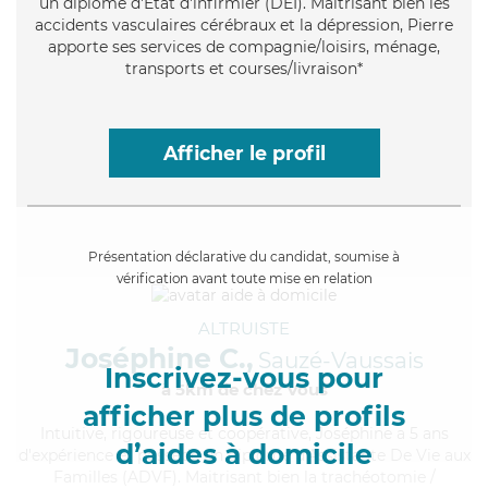
un diplôme d'Etat d'infirmier (DEI). Maitrisant bien les
accidents vasculaires cérébraux et la dépression, Pierre
apporte ses services de compagnie/loisirs, ménage,
transports et courses/livraison*
Afficher le profil
Présentation déclarative du candidat, soumise à
vérification avant toute mise en relation
ALTRUISTE
Joséphine C.,
Sauzé-Vaussais
Inscrivez-vous pour
à 5km de chez Vous
afficher plus de profils
Intuitive
, rigoureuse et coopérative, Joséphine a 5 ans
d’aides à domicile
d'expérience et possède un diplôme d'Assistante De Vie aux
Familles (ADVF). Maitrisant bien la trachéotomie /