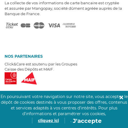
La collecte de vos informations de carte bancaire est cryptée
et assurée par Mangopay, société dûment agréée auprès de la
Banque de France.
NOS PARTENAIRES
Click&Care est soutenu par les Groupes
Caisse des Dépôts et MAIF.
En poursuivant votre navigation sur notre site, vous acceptez le
✕
dépôt de cookies destinés à vous proposer des offres, contenus
EXPERTS À VOTRE ÉCOUTE
et services adaptés à vos centres d’intérêts.
Pour plus
Un besoin de recrutement ? Click&Care vous accompagne par
d’informations et paramétrer vos cookies,
téléphone 7/7
.
J'accepte
cliquez ici
.
Être rappelé aujourd'hui