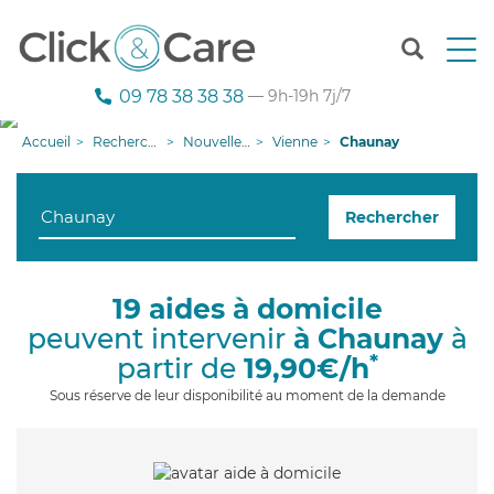
T
o
g
09 78 38 38 38
— 9h-19h 7j/7
g
l
Accueil
Recherche aide à domicile
Nouvelle-Aquitaine
Vienne
Chaunay
e
n
a
Rechercher
v
i
g
a
19 aides à domicile
t
peuvent intervenir
à Chaunay
à
i
o
*
partir de
19,90€/h
n
Sous réserve de leur disponibilité au moment de la demande