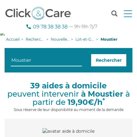
T
o
g
09 78 38 38 38
— 9h-19h 7j/7
g
l
Accueil
Recherche aide à domicile
Nouvelle-Aquitaine
Lot-et-Garonne
Moustier
e
n
a
Rechercher
v
i
g
a
39 aides à domicile
t
peuvent intervenir
à Moustier
à
i
o
*
partir de
19,90€/h
n
Sous réserve de leur disponibilité au moment de la demande