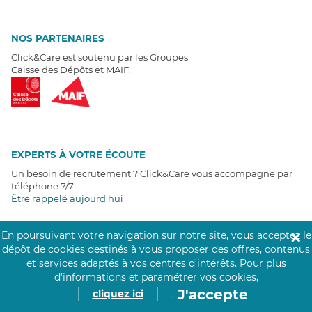
NOS PARTENAIRES
Click&Care est soutenu par les Groupes
Caisse des Dépôts et MAIF.
EXPERTS À VOTRE ÉCOUTE
Un besoin de recrutement ? Click&Care vous accompagne par
téléphone 7/7
.
Être rappelé aujourd'hui
En poursuivant votre navigation sur notre site, vous acceptez le
✕
T
É
MOIGNAGES CLIENTS
dépôt de cookies destinés à vous proposer des offres, contenus
et services adaptés à vos centres d’intérêts.
Pour plus
4,6
/5
d’informations et paramétrer vos cookies,
Avis clients
récoltés sur
J'accepte
cliquez ici
.
Google