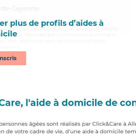
-de-Guyenne
r plus de profils d’aides à
eureux, Marc a 23 ans d'expérience et possède un diplôme
cile
ale (DEAVS). Maitrisant bien l'incontinence urinaire et la
ue, Marc apporte ses services de transports, repas,
ivraison*
nscris
Care, l'aide à domicile de co
 personnes âgées sont réalisés par Click&Care à A
 de votre cadre de vie, d'une aide à domicile tem