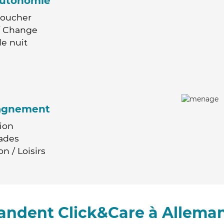
'autonomie
Coucher
 / Change
e nuit
agnement
ion
ades
n / Loisirs
andent Click&Care à Allema