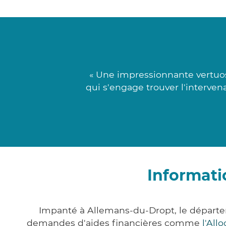
« Une impressionnante vertuos
qui s'engage trouver l'interven
Informati
Impanté à Allemans-du-Dropt, le départe
demandes d'aides financières comme
l'All