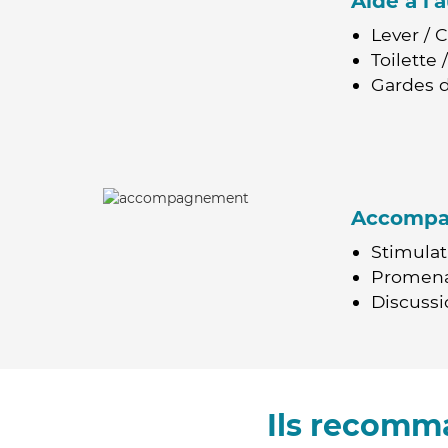
Aide à l
Lever / 
Toilette
Gardes d
Accomp
Stimulat
Promen
Discussio
Ils recomm