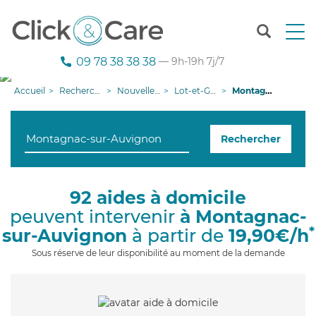
T
o
g
09 78 38 38 38
— 9h-19h 7j/7
g
l
Accueil
Recherche aide à domicile
Nouvelle-Aquitaine
Lot-et-Garonne
Montagnac-sur-Auvignon
e
n
a
Rechercher
v
i
g
a
92 aides à domicile
t
peuvent intervenir
à Montagnac-
i
o
*
sur-Auvignon
à partir de
19,90€/h
n
Sous réserve de leur disponibilité au moment de la demande