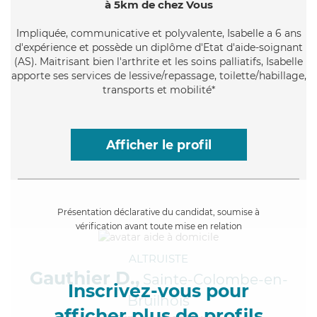
à 5km de chez Vous
Impliquée
, communicative et polyvalente, Isabelle a 6 ans
d'expérience et possède un diplôme d'Etat d'aide-soignant
(AS). Maitrisant bien l'arthrite et les soins palliatifs, Isabelle
apporte ses services de lessive/repassage, toilette/habillage,
transports et mobilité*
Afficher le profil
Présentation déclarative du candidat, soumise à
vérification avant toute mise en relation
ALTRUISTE
Gauthier D.,
Sainte-Colombe-en-
Inscrivez-vous pour
Bruilhois
afficher plus de profils