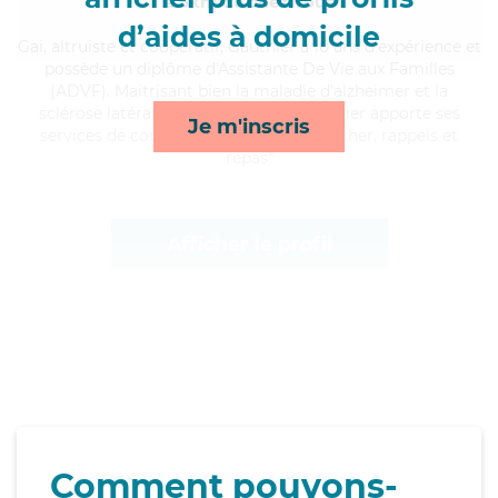
à 5km de chez Vous
d’aides à domicile
Gai
, altruiste et coopératif, Gauthier a 10 ans d'expérience et
possède un diplôme d'Assistante De Vie aux Familles
(ADVF). Maitrisant bien la maladie d'alzheimer et la
sclérose latérale amyotrophique, Gauthier apporte ses
Je m'inscris
services de courses/livraison, lever/coucher, rappels et
repas*
Afficher le profil
Comment pouvons-