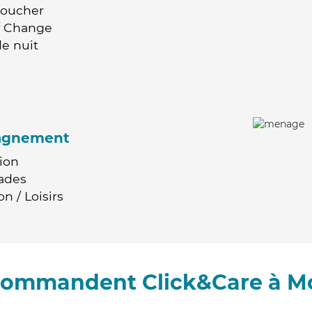
Coucher
 / Change
e nuit
agnement
ion
ades
n / Loisirs
ecommandent Click&Care à M