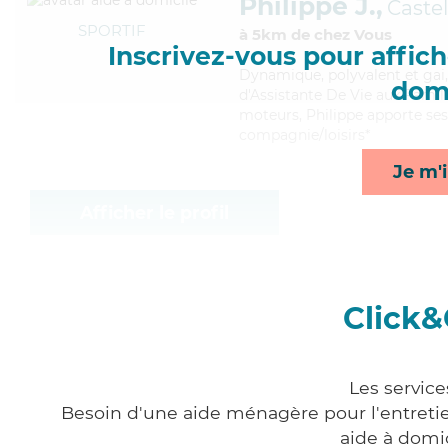
Philippe J.,
Caste
SPORTIF
à 5km de chez Vous
Inscrivez-vous pour affiche
Dynamique
, polyvalent et ga
domi
d'Assistante De Vie aux Famill
moteurs, Philippe apporte ses
compagnie/loisirs*
Je m'i
Afficher le profil
Click&
Les service
Besoin d'une aide ménagère pour l'entretien
aide à domi