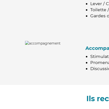
Lever / 
Toilette
Gardes d
Accomp
Stimulat
Promen
Discussio
Ils r