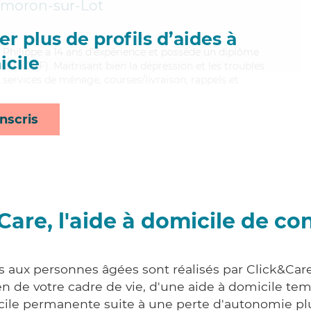
lmoron-sur-Lot
r plus de profils d’aides à
i, Philippe a 14 ans d'expérience et possède un diplôme
cile
es (ADVF). Maitrisant bien la dépression et les troubles
 services de ménage, courses/livraison, rappels et
nscris
Care, l'aide à domicile de co
s aux personnes âgées sont réalisés par Click&Car
 de votre cadre de vie, d'une aide à domicile tem
cile permanente suite à une perte d'autonomie pl